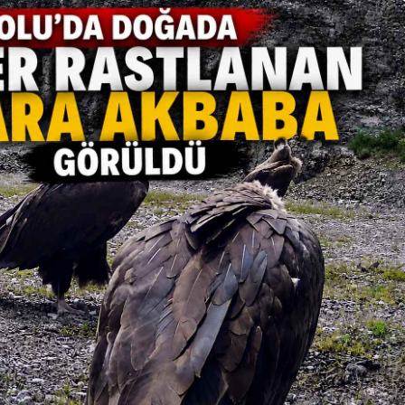
Güncel
 Deprem
 ve Kandilli
Bolu’da Acı Kayıp “Anne
Beni Kurtar” Dedi