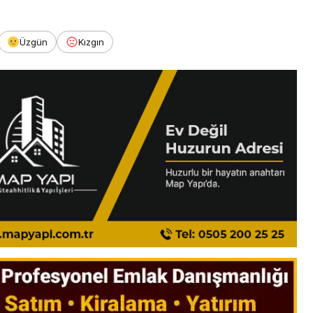
Üzgün
Kızgın