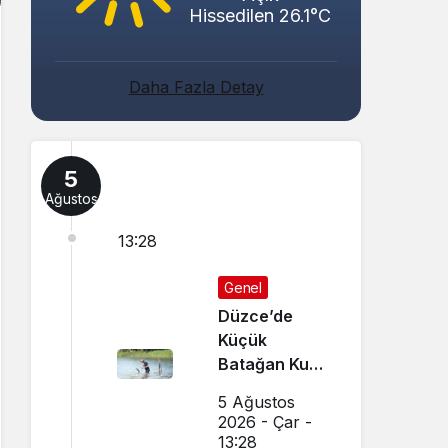
Hissedilen 26.1°C
Daha Fazla Detay
5
Ağustos
13:28
Genel
Düzce’de
Küçük
Batağan Kuşu
Kurtarıldı
5 Ağustos
2026 - Çar -
13:28