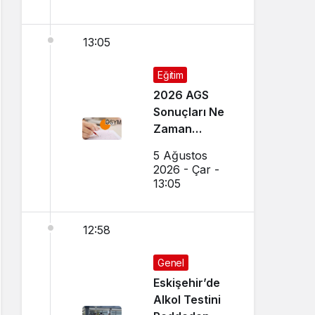
13:05
Eğitim
2026 AGS
Sonuçları Ne
Zaman
Açıklanacak?
5 Ağustos
Sonuçlar
2026 - Çar -
Nereden
13:05
Öğrenilir?
12:58
Genel
Eskişehir’de
Alkol Testini