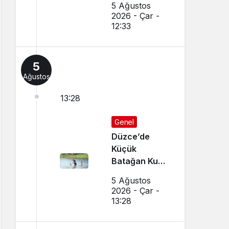
5 Ağustos
Sonuçlar
2026 - Çar -
Nereden
12:33
Sorgulanır,
Nakil
Başvuruları
5
Nasıl Yapılır?
Ağustos
13:28
Genel
Düzce’de
Küçük
Batağan Kuşu
Kurtarıldı
5 Ağustos
2026 - Çar -
13:28