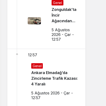
Genel
Zonguldak’ta
İncir
Ağacından
Düşen Adam
5 Ağustos
Ağır
2026 - Çar -
Yaralandı
12:57
12:57
Genel
Ankara Elmadağ’da
Zincirleme Trafik Kazası:
4 Yaralı
5 Ağustos 2026 - Çar -
12:57