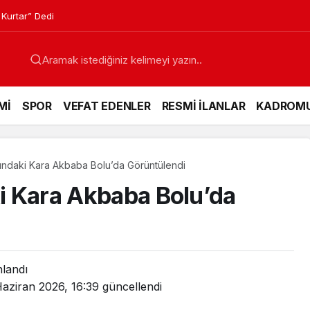
 Kurtar” Dedi
Mİ
SPOR
VEFAT EDENLER
RESMİ İLANLAR
KADROM
ltındaki Kara Akbaba Bolu’da Görüntülendi
ki Kara Akbaba Bolu’da
nlandı
aziran 2026, 16:39
güncellendi