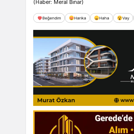
(Haber: Meral Bınar)
Beğendim
Harika
Haha
Vay