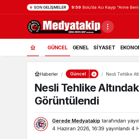
9:59
Bolu’da Acı Kayıp “Anne Beni
SON GELIŞMELER
GÜNCEL
GENEL
SİYASET
EKONO
Güncel
Haberler
Nesli Tehlike A
Nesli Tehlike Altında
Görüntülendi
Gerede Medyatakip
tarafından yayı
4 Haziran 2026, 16:39
yayınlandı
4 H