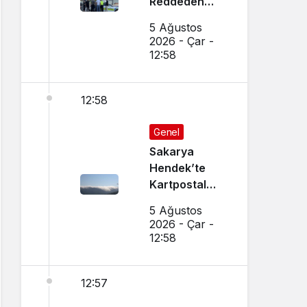
Reddeden
Ehliyetsiz
5 Ağustos
Sürücüye 390
2026 - Çar -
Bin TL Ceza
12:58
12:58
Genel
Sakarya
Hendek’te
Kartpostal
Gibi Manzara
5 Ağustos
Büyüledi
2026 - Çar -
12:58
12:57