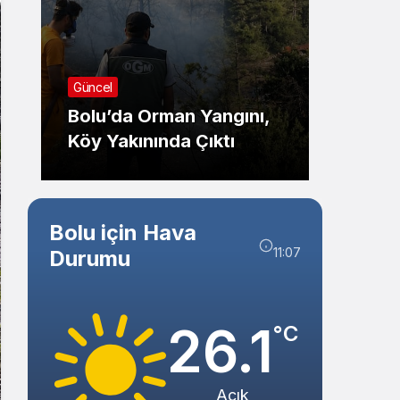
Sistem Modu
Sistem modunu seçin.
Güncel
Güncel
Gered
Bolu’da Orman Yangını,
Müdür
Köy Yakınında Çıktı
Müdür
Bolu için Hava
11:07
Durumu
26.1
°C
Açık