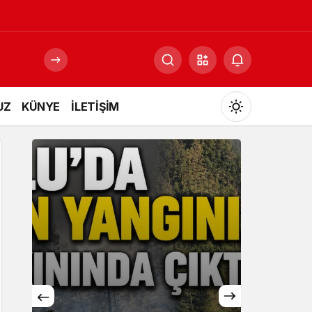
UZ
KÜNYE
İLETİŞİM
Mod
değiştir
Gündüz Modu
Gündüz modunu seçin.
Gece Modu
Gece modunu seçin.