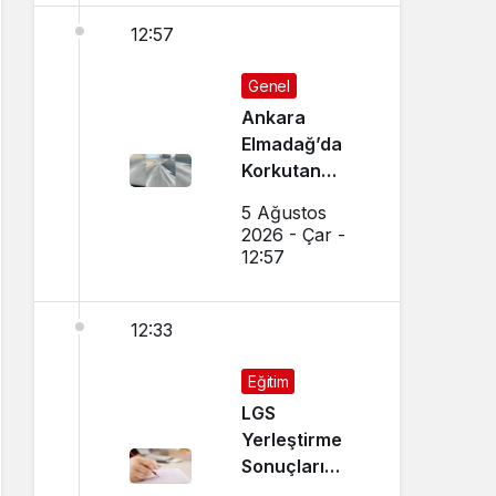
12:57
Genel
Ankara
Elmadağ’da
Korkutan
Transmikser
5 Ağustos
Yangını
2026 - Çar -
12:57
12:33
Eğitim
LGS
Yerleştirme
Sonuçları
Açıklandı!