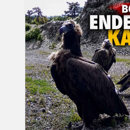
Güncel
Gerede’de
Oldu: AFAD
Duyurdu