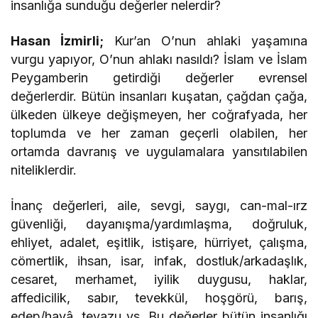
insanlığa sunduğu değerler nelerdir?
Hasan İzmirli;
Kur’an O’nun ahlaki yaşamına
vurgu yapıyor, O’nun ahlakı nasıldı? İslam ve İslam
Peygamberin getirdiği değerler evrensel
değerlerdir. Bütün insanları kuşatan, çağdan çağa,
ülkeden ülkeye değişmeyen, her coğrafyada, her
toplumda ve her zaman geçerli olabilen, her
ortamda davranış ve uygulamalara yansıtılabilen
niteliklerdir.
İnanç değerleri, aile, sevgi, saygı, can-mal-ırz
güvenliği, dayanışma/yardımlaşma, doğruluk,
ehliyet, adalet, eşitlik, istişare, hürriyet, çalışma,
cömertlik, ihsan, isar, infak, dostluk/arkadaşlık,
cesaret, merhamet, iyilik duygusu, haklar,
affedicilik, sabır, tevekkül, hoşgörü, barış,
edep/hayâ, tevazu vs. Bu değerler bütün insanlığı