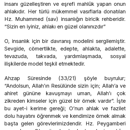
insanı güzelleştiren ve eşrefi mahlûk yapan onun
ahlakıdır. Her türlü mükemmel vasıflarla donatılan
Hz. Muhammed (sav) insanlığın biricik rehberidir.
“Sizin en iyiniz, ahlakı en güzel olanınızdır”
O, insanlık için bir davranış modelini sergilemiştir.
Sevgide, cömertlikte, edepte, ahlakta, adalette,
tevazuda, takvada, yardımlaşmada, sosyal
ilişkilerde model teşkil etmektedir.
Ahzap Süresinde (33/21) şöyle buyrulur;
“Andolsun, Allah’ın Resülünde sizin için; Allah’a ve
ahiret gününe kavuşmayı uman, Allah’ı çok
zikreden kimseler için güzel bir örnek vardır”. İşte
bu ayet-i kerime gereği; O’nun ahlak ve fazilet
dolu hayatını öğrenmek ve kendimize örnek almak
başta gelen görevlerimizdendir. Hz. Peygamberi