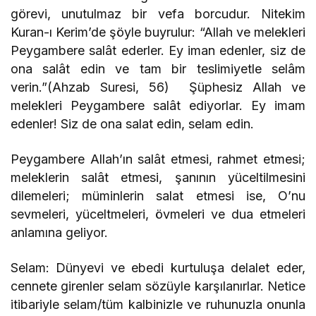
görevi, unutulmaz bir vefa borcudur. Nitekim
Kuran-ı Kerim’de şöyle buyrulur: “Allah ve melekleri
Peygambere salât ederler. Ey iman edenler, siz de
ona salât edin ve tam bir teslimiyetle selâm
verin.”(Ahzab Suresi, 56) Şüphesiz Allah ve
melekleri Peygambere salât ediyorlar. Ey imam
edenler! Siz de ona salat edin, selam edin.
Peygambere Allah’ın salât etmesi, rahmet etmesi;
meleklerin salât etmesi, şanının yüceltilmesini
dilemeleri; müminlerin salat etmesi ise, O’nu
sevmeleri, yüceltmeleri, övmeleri ve dua etmeleri
anlamına geliyor.
Selam: Dünyevi ve ebedi kurtuluşa delalet eder,
cennete girenler selam sözüyle karşılanırlar. Netice
itibariyle selam/tüm kalbinizle ve ruhunuzla onunla