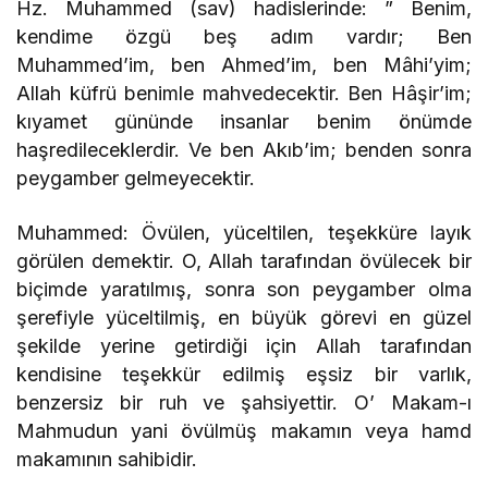
Hz. Muhammed (sav) hadislerinde: ” Benim,
kendime özgü beş adım vardır; Ben
Muhammed’im, ben Ahmed’im, ben Mâhi’yim;
Allah küfrü benimle mahvedecektir. Ben Hâşir’im;
kıyamet gününde insanlar benim önümde
haşredileceklerdir. Ve ben Akıb’im; benden sonra
peygamber gelmeyecektir.
Muhammed: Övülen, yüceltilen, teşekküre layık
görülen demektir. O, Allah tarafından övülecek bir
biçimde yaratılmış, sonra son peygamber olma
şerefiyle yüceltilmiş, en büyük görevi en güzel
şekilde yerine getirdiği için Allah tarafından
kendisine teşekkür edilmiş eşsiz bir varlık,
benzersiz bir ruh ve şahsiyettir. O’ Makam-ı
Mahmudun yani övülmüş makamın veya hamd
makamının sahibidir.