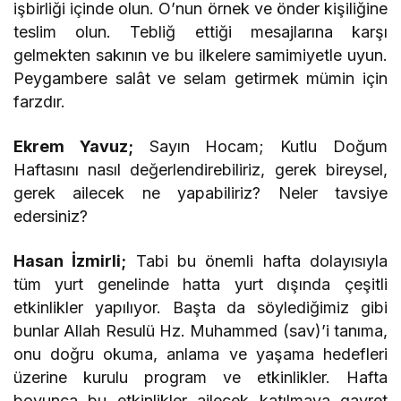
işbirliği içinde olun. O’nun örnek ve önder kişiliğine
teslim olun. Tebliğ ettiği mesajlarına karşı
gelmekten sakının ve bu ilkelere samimiyetle uyun.
Peygambere salât ve selam getirmek mümin için
farzdır.
Ekrem Yavuz;
Sayın Hocam; Kutlu Doğum
Haftasını nasıl değerlendirebiliriz, gerek bireysel,
gerek ailecek ne yapabiliriz? Neler tavsiye
edersiniz?
Hasan İzmirli;
Tabi bu önemli hafta dolayısıyla
tüm yurt genelinde hatta yurt dışında çeşitli
etkinlikler yapılıyor. Başta da söylediğimiz gibi
bunlar Allah Resulü Hz. Muhammed (sav)’i tanıma,
onu doğru okuma, anlama ve yaşama hedefleri
üzerine kurulu program ve etkinlikler. Hafta
boyunca bu etkinlikler ailecek katılmaya gayret