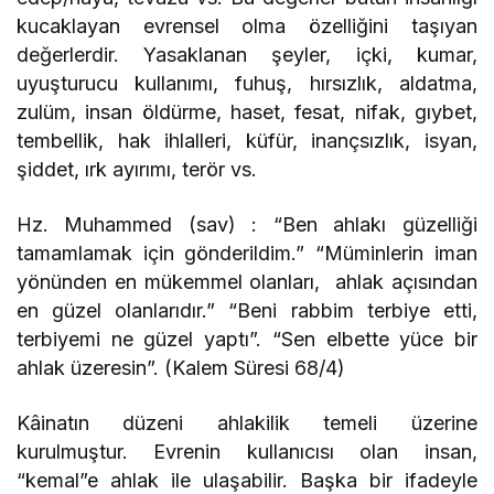
kucaklayan evrensel olma özelliğini taşıyan
değerlerdir. Yasaklanan şeyler, içki, kumar,
uyuşturucu kullanımı, fuhuş, hırsızlık, aldatma,
zulüm, insan öldürme, haset, fesat, nifak, gıybet,
tembellik, hak ihlalleri, küfür, inançsızlık, isyan,
şiddet, ırk ayırımı, terör vs.
Hz. Muhammed (sav) : “Ben ahlakı güzelliği
tamamlamak için gönderildim.” “Müminlerin iman
yönünden en mükemmel olanları, ahlak açısından
en güzel olanlarıdır.” “Beni rabbim terbiye etti,
terbiyemi ne güzel yaptı”. “Sen elbette yüce bir
ahlak üzeresin”. (Kalem Süresi 68/4)
Kâinatın düzeni ahlakilik temeli üzerine
kurulmuştur. Evrenin kullanıcısı olan insan,
“kemal”e ahlak ile ulaşabilir. Başka bir ifadeyle