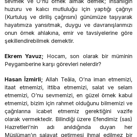
sevmek ve O’nu örnek almak demek; insanlığın
huzuru ve kalıcı mutluluğu için yaptığı çağrıyı
(Kurtuluş ve diriliş çağrısını) günümüze taşıyarak
hayatımıza yansıtmak, duygu ve davranışlarımızı
onun örnek ahlakına, emir ve tavsiyelerine göre
şekillendirebilmek demektir.
Ekrem Yavuz;
Hocam, son olarak bir müminin
Peygamberine karşı görevleri nelerdir?
Hasan İzmirli;
Allah Teâla, O’na iman etmemizi,
itaat etmemizi, ittiba etmemizi, salat ve selam
etmemizi, O’nu sevmemizi, en güzel örnek kabul
etmemizi, bizim için rahmet olduğunu bilmemizi ve
çağrılarına icabet etmemiz gerektiğini vazife
olarak vermektedir. Bilindiği üzere Efendimiz (sas)
Hazretleri’nin adı anıldığında duyan her
Müslüman’ın salavat getirmesi ihmal edilmez bir