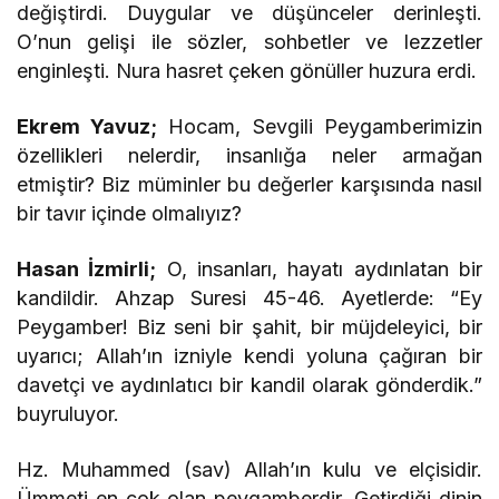
değiştirdi. Duygular ve düşünceler derinleşti.
O’nun gelişi ile sözler, sohbetler ve lezzetler
enginleşti. Nura hasret çeken gönüller huzura erdi.
Ekrem Yavuz;
Hocam, Sevgili Peygamberimizin
özellikleri nelerdir, insanlığa neler armağan
etmiştir? Biz müminler bu değerler karşısında nasıl
bir tavır içinde olmalıyız?
Hasan İzmirli;
O, insanları, hayatı aydınlatan bir
kandildir. Ahzap Suresi 45-46. Ayetlerde: “Ey
Peygamber! Biz seni bir şahit, bir müjdeleyici, bir
uyarıcı; Allah’ın izniyle kendi yoluna çağıran bir
davetçi ve aydınlatıcı bir kandil olarak gönderdik.”
buyruluyor.
Hz. Muhammed (sav) Allah’ın kulu ve elçisidir.
Ümmeti en çok olan peygamberdir. Getirdiği dinin