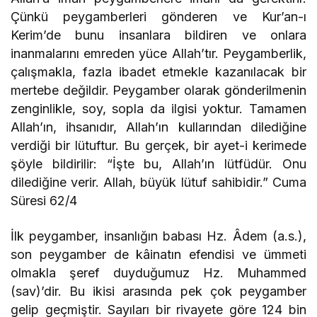
Çünkü peygamberleri gönderen ve Kur’an-ı
Kerim’de bunu insanlara bildiren ve onlara
inanmalarını emreden yüce Allah’tır. Peygamberlik,
çalışmakla, fazla ibadet etmekle kazanılacak bir
mertebe değildir. Peygamber olarak gönderilmenin
zenginlikle, soy, sopla da ilgisi yoktur. Tamamen
Allah’ın, ihsanıdır, Allah’ın kullarından dilediğine
verdiği bir lütuftur. Bu gerçek, bir ayet-i kerimede
şöyle bildirilir: “İşte bu, Allah’ın lütfüdür. Onu
dilediğine verir. Allah, büyük lütuf sahibidir.” Cuma
Süresi 62/4
İlk peygamber, insanlığın babası Hz. Âdem (a.s.),
son peygamber de kâinatın efendisi ve ümmeti
olmakla şeref duyduğumuz Hz. Muhammed
(sav)’dir. Bu ikisi arasında pek çok peygamber
gelip geçmiştir. Sayıları bir rivayete göre 124 bin