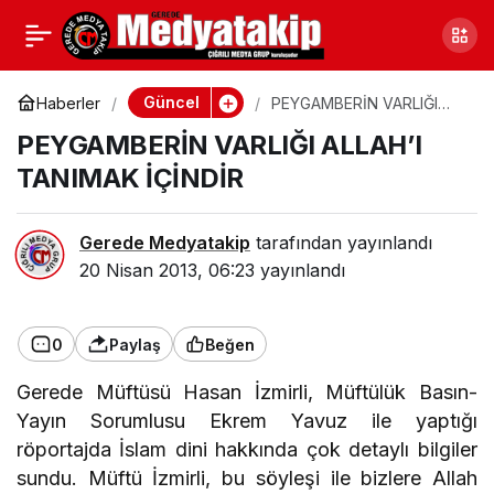
PEYGAMBERİN VARLIĞI
0
ALLAH’I TANIMAK
Güncel
Haberler
PEYGAMBERİN VARLIĞI
ALLAH’I TANIMAK İÇİNDİR
PEYGAMBERİN VARLIĞI ALLAH’I
İÇİNDİR
TANIMAK İÇİNDİR
Gerede Medyatakip
tarafından yayınlandı
20 Nisan 2013, 06:23
yayınlandı
0
Paylaş
Beğen
Gerede Müftüsü Hasan İzmirli, Müftülük Basın-
Yayın Sorumlusu Ekrem Yavuz ile yaptığı
röportajda İslam dini hakkında çok detaylı bilgiler
sundu. Müftü İzmirli, bu söyleşi ile bizlere Allah