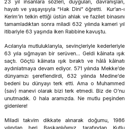
23 yıl insanlara sözleri, duyguları, davranışları,
hayatı ve yaşayışıyla “Hak Dini” öğretti. Kur’an-ı
Kerim’in telkin ettiği üstün ahlak ve fazilet binasını
tamamladıktan sonra miladi 632 yılında kameri yıl
itibariyle 63 yaşında iken Rabbine kavuştu.
Acılarıyla mutluluklarıyla, sevinçleriyle kederleriyle
63 yıla sığmayan bir serüven… Geldi kâinata ışık
saçtı. Göçtü kâinata ışık bıraktı ve hâlâ kâinatı
aydınlatmaya devam ediyor. 571 yılında Mekke’de
dünyamızı şereflendirdi, 632 yılında Medine’de
bedeni bu dünyayı terk etti. Ama o Muhammed
(sav) manevi olarak bizi terk etmedi. Biz de O’nu
unutmadık. 0 hala aramızda. Ne mutlu peşinden
gidenlere!
Miladi takvim dikkate alınarak doğumu, 1986
yılından beri Başkanlığımız tarafından Kutlu