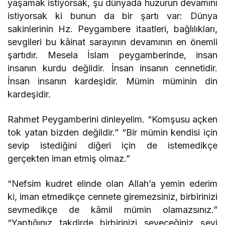
yaşamak istiyorsak, şu dünyada huzurun devamını
istiyorsak ki bunun da bir şartı var: Dünya
sakinlerinin Hz. Peygambere itaatleri, bağlılıkları,
sevgileri bu kâinat sarayının devamının en önemli
şartıdır. Mesela İslam peygamberinde, insan
insanın kurdu değildir. İnsan insanın cennetidir.
İnsan insanın kardeşidir. Mümin müminin din
kardeşidir.
Rahmet Peygamberini dinleyelim. “Komşusu açken
tok yatan bizden değildir.” “Bir mümin kendisi için
sevip istediğini diğeri için de istemedikçe
gerçekten iman etmiş olmaz.”
“Nefsim kudret elinde olan Allah’a yemin ederim
ki, iman etmedikçe cennete giremezsiniz, birbirinizi
sevmedikçe de kâmil mümin olamazsınız.”
“Yaptığınız takdirde birbirinizi seveceğiniz şeyi