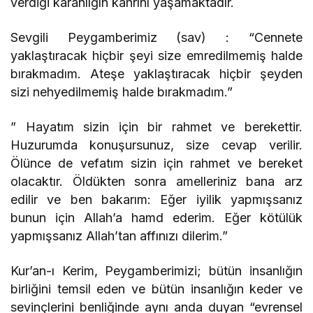
verdiği karanlığın kahrını yaşamaktadır.
Sevgili Peygamberimiz (sav) : “Cennete
yaklaştıracak hiçbir şeyi size emredilmemiş halde
bırakmadım. Ateşe yaklaştıracak hiçbir şeyden
sizi nehyedilmemiş halde bırakmadım.”
” Hayatım sizin için bir rahmet ve berekettir.
Huzurumda konuşursunuz, size cevap verilir.
Ölünce de vefatım sizin için rahmet ve bereket
olacaktır. Öldükten sonra amelleriniz bana arz
edilir ve ben bakarım: Eğer iyilik yapmışsanız
bunun için Allah’a hamd ederim. Eğer kötülük
yapmışsanız Allah’tan affınızı dilerim.”
Kur’an-ı Kerim, Peygamberimizi; bütün insanlığın
birliğini temsil eden ve bütün insanlığın keder ve
sevinçlerini benliğinde aynı anda duyan “evrensel