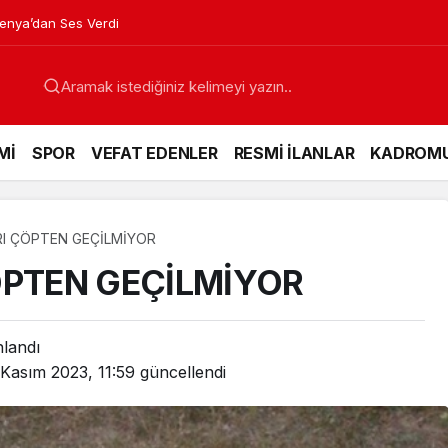
venya’dan Ses Verdi
Mİ
SPOR
VEFAT EDENLER
RESMİ İLANLAR
KADROM
RI ÇÖPTEN GEÇİLMİYOR
ÖPTEN GEÇİLMİYOR
nlandı
Kasım 2023, 11:59
güncellendi