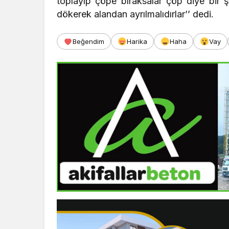
toplayıp çöpe bıraksalar çöp diye bir ş
dökerek alandan ayrılmalıdırlar’’ dedi.
Beğendim
Harika
Haha
Vay