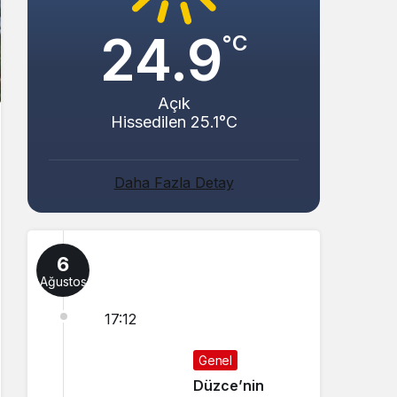
24.9
°C
Açık
Hissedilen 25.1°C
Daha Fazla Detay
6
Ağustos
17:12
Genel
Düzce’nin