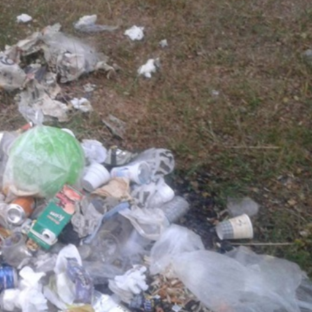
Genel
ersitesi Ekibi
Ankara Elmadağ’da Üç
an Ses Verdi
Ev Cayır Cayır Yandı