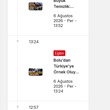
Büyük
Temizlik:
Kapsamlı
6 Ağustos
Çalışma
2026 - Per -
Başlatıldı
13:52
13:24
Eğitim
Bolu’dan
Türkiye’ye
Örnek Oluyor,
Yoğun İlgi
6 Ağustos
Görüyor
2026 - Per -
13:24
12:57