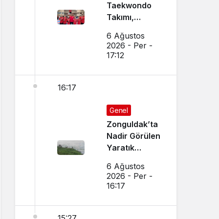
Taekwondo
Takımı,
Amasya’da
6 Ağustos
Başarı
2026 - Per -
Sağladı
17:12
16:17
Genel
Zonguldak’ta
Nadir Görülen
Yaratık
Görüntülendi
6 Ağustos
2026 - Per -
16:17
15:27