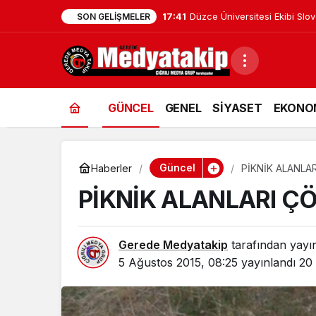
17:41
Düzce Üniversitesi Ekibi Slo
SON GELIŞMELER
GÜNCEL
GENEL
SİYASET
EKONO
Güncel
Haberler
PİKNİK ALANLA
PİKNİK ALANLARI Ç
Gerede Medyatakip
tarafından yayı
5 Ağustos 2015, 08:25
yayınlandı
20 