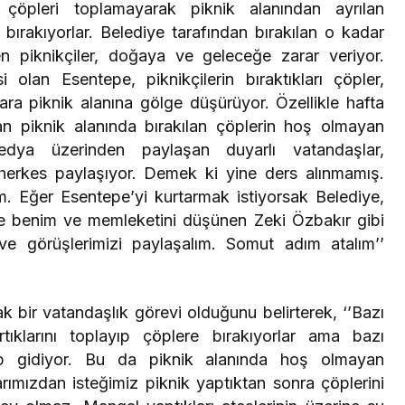
, çöpleri toplamayarak piknik alanından ayrılan
 bırakıyorlar. Belediye tarafından bırakılan o kadar
en piknikçiler, doğaya ve geleceğe zarar veriyor.
i olan Esentepe, piknikçilerin bıraktıkları çöpler,
ara piknik alanına gölge düşürüyor. Özellikle hafta
n piknik alanında bırakılan çöplerin hoş olmayan
dya üzerinden paylaşan duyarlı vatandaşlar,
 herkes paylaşıyor. Demek ki yine ders alınmamış.
 Eğer Esentepe’yi kurtarmak istiyorsak Belediye,
 ve benim ve memleketini düşünen Zeki Özbakır gibi
 ve görüşlerimizi paylaşalım. Somut adım atalım’’
ak bir vatandaşlık görevi olduğunu belirterek, ‘’Bazı
tıklarını toplayıp çöplere bırakıyorlar ama bazı
tıp gidiyor. Bu da piknik alanında hoş olmayan
rımızdan isteğimiz piknik yaptıktan sonra çöplerini