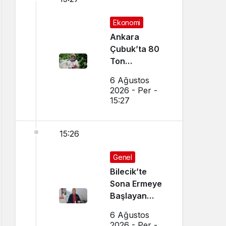
Ekonomi
Ankara
Çubuk’ta 80
Ton
Bekleniyor
6 Ağustos
2026 - Per -
15:27
15:26
Genel
Bilecik’te
Sona Ermeye
Başlayan
Mesleği
6 Ağustos
Sürdürüyor
2026 - Per -