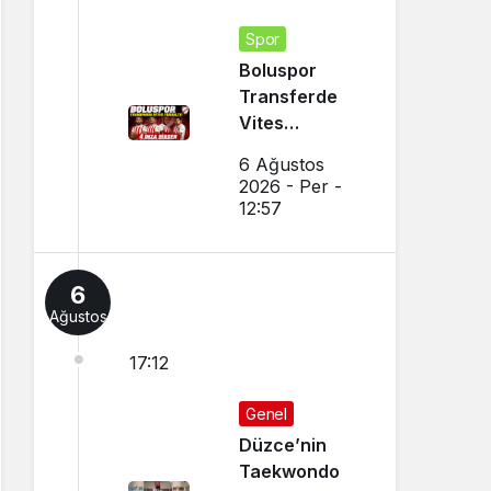
Spor
Boluspor
Transferde
Vites
Yükseltti
6 Ağustos
2026 - Per -
12:57
6
Ağustos
17:12
Genel
Düzce’nin
Taekwondo