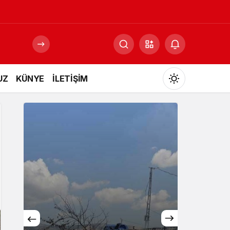
UZ
KÜNYE
İLETİŞİM
Mod
değiştir
Gündüz Modu
Gündüz modunu seçin.
Gece Modu
Gece modunu seçin.