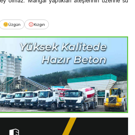
ey olmaz. Mangal yaptıkları ateşlerinin üzerine su
Üzgün
Kızgın