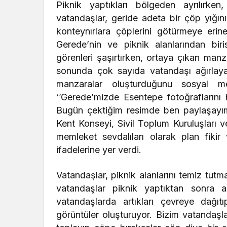
Piknik yaptıkları bölgeden ayrılırken
vatandaşlar, geride adeta bir çöp yığını
konteynırlara çöplerini götürmeye erin
Gerede’nin ve piknik alanlarından biris
görenleri şaşırtırken, ortaya çıkan manz
sonunda çok sayıda vatandaşı ağırlaya
manzaralar oluşturduğunu sosyal me
‘’Gerede’mizde Esentepe fotoğraflarını
Bugün çektiğim resimde ben paylaşayım.
Kent Konseyi, Sivil Toplum Kuruluşları
memleket sevdalıları olarak plan fikir
ifadelerine yer verdi.
Vatandaşlar, piknik alanlarını temiz tutm
vatandaşlar piknik yaptıktan sonra ar
vatandaşlarda artıkları çevreye dağı
görüntüler oluşturuyor. Bizim vatandaşla