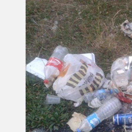
Güncel
Eğitim
Bolu’nun Tanınmış İsmi
Mahmut Alan Büyük
Düzce Üniv
Tehlikeyi Önledi
Slovenya’d