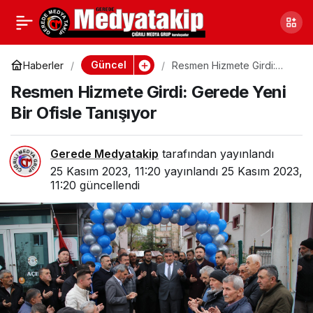
Resmen Hizmete Girdi:
1
Gerede Yeni Bir Ofisle
Güncel
Haberler
Resmen Hizmete Girdi:
Gerede Yeni Bir Ofisle
Resmen Hizmete Girdi: Gerede Yeni
Tanışıyor
Tanışıyor
Bir Ofisle Tanışıyor
Gerede Medyatakip
tarafından yayınlandı
25 Kasım 2023, 11:20
yayınlandı
25 Kasım 2023,
11:20
güncellendi