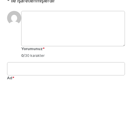
*
ile işaretlenmişlerdir
Yorumunuz
*
0
/30 karakter
Ad
*
E-Posta
*
Bir dahaki sefere yorum yaptığımda kullanılmak üzere adımı, e-
posta adresimi ve web site adresimi bu tarayıcıya kaydet.
Yorum Gönder