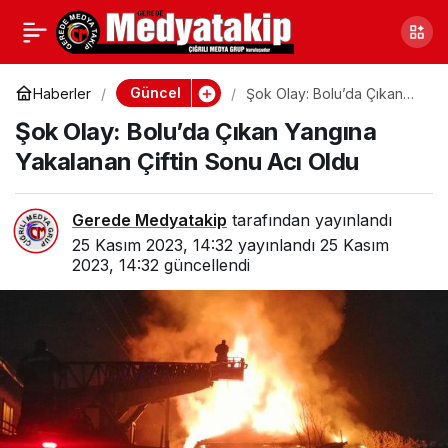
Şok Olay: Bolu’da Çıkan
0
Yangına Yakalanan
Güncel
Haberler
Şok Olay: Bolu’da Çıkan
Yangına Yakalanan Çiftin
Şok Olay: Bolu’da Çıkan Yangına
Sonu Acı Oldu
Çiftin Sonu Acı Oldu
Yakalanan Çiftin Sonu Acı Oldu
Gerede Medyatakip
tarafından yayınlandı
25 Kasım 2023, 14:32
yayınlandı
25 Kasım
2023, 14:32
güncellendi