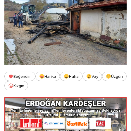
Beğendim
Harika
Haha
Vay
Üzgün
Kızgın