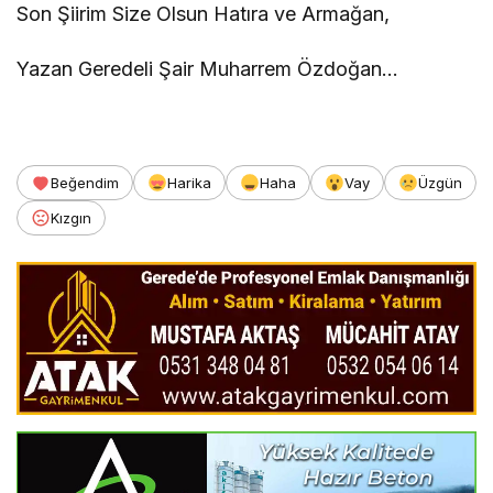
Son Şiirim Size Olsun Hatıra ve Armağan,
Yazan Geredeli Şair Muharrem Özdoğan…
Beğendim
Harika
Haha
Vay
Üzgün
Kızgın