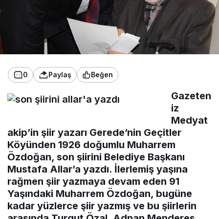
0
Paylaş
Beğen
Gazeten
iz
Medyat
akip’in şiir yazarı Gerede’nin Geçitler
Köyünden 1926 doğumlu Muharrem
Özdoğan, son şiirini Belediye Başkanı
Mustafa Allar’a yazdı. İlerlemiş yaşına
rağmen şiir yazmaya devam eden 91
Yaşındaki Muharrem Özdoğan, bugüne
kadar yüzlerce şiir yazmış ve bu şiirlerin
arasında Turgut Özal, Adnan Menderes,