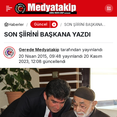
BELEDİYE’DEN KUTLU
0
Paylaş
DOĞUM AŞI
Güncel
Haberler
SON ŞİİRİNİ BAŞKANA
YAZDI
SON ŞİİRİNİ BAŞKANA YAZDI
Gerede Medyatakip
tarafından yayınlandı
20 Nisan 2015, 09:48
yayınlandı
20 Kasım
2023, 12:08
güncellendi