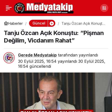
Gerede’de Vefat
0
Paylaş
Edenler (29-30 Eylül
Güncel
Haberler
Tanju Özcan Açık Konuştu:
“Pişman Değilim, Vicdanım
Tanju Özcan Açık Konuştu: “Pişman
Rahat”
2025)
Değilim, Vicdanım Rahat”
Gerede Medyatakip
tarafından yayınlandı
30 Eylül 2025, 16:54
yayınlandı
30 Eylül 2025,
16:54
güncellendi