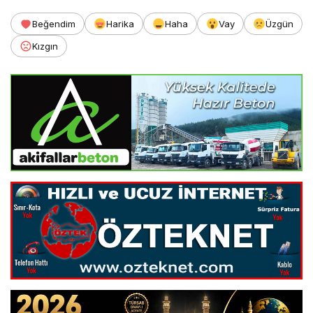
Beğendim
Harika
Haha
Vay
Üzgün
Kızgın