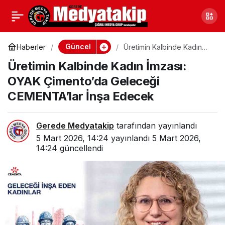
Gerede-Ankara Yolunda
0
Paylaş
Kritik Düzenleme
Güncel
Haberler
Üretimin Kalbinde Kadın
İmzası: OYAK Çimento’da
Üretimin Kalbinde Kadın İmzası:
Geleceği CEMENTA’lar
İnşa Edecek
OYAK Çimento’da Geleceği
CEMENTA’lar İnşa Edecek
Gerede Medyatakip
tarafından yayınlandı
5 Mart 2026, 14:24
yayınlandı
5 Mart 2026,
14:24
güncellendi