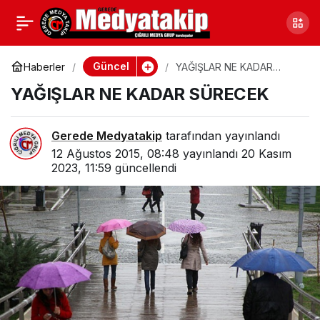
ASBAŞKAN
0
Paylaş
İNCELEMELERDE
Güncel
Haberler
YAĞIŞLAR NE KADAR
SÜRECEK
YAĞIŞLAR NE KADAR SÜRECEK
BULUNDU
Gerede Medyatakip
tarafından yayınlandı
12 Ağustos 2015, 08:48
yayınlandı
20 Kasım
2023, 11:59
güncellendi