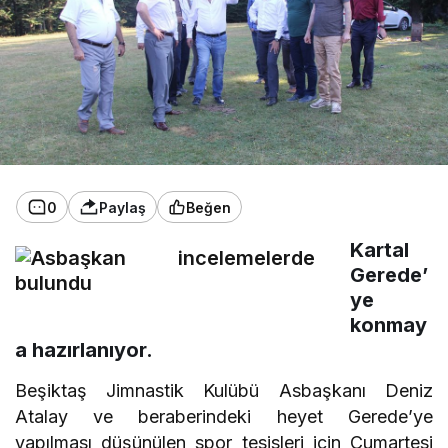
0
Paylaş
Beğen
Kartal
Gerede’
ye
konmay
a hazırlanıyor.
Beşiktaş Jimnastik Kulübü Asbaşkanı Deniz
Atalay ve beraberindeki heyet Gerede’ye
yapılması düşünülen spor tesisleri için Cumartesi