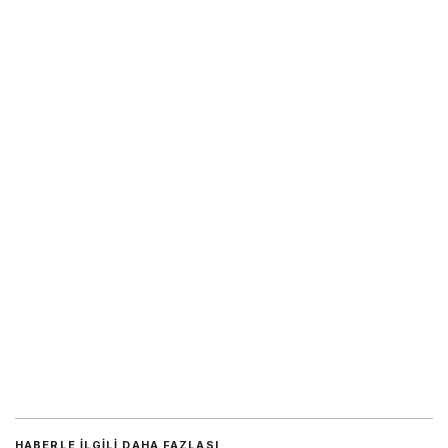
HABERLE ILGILI DAHA FAZLASI