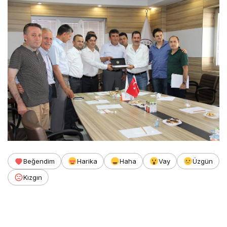
Beğendim
Harika
Haha
Vay
Üzgün
Kızgın