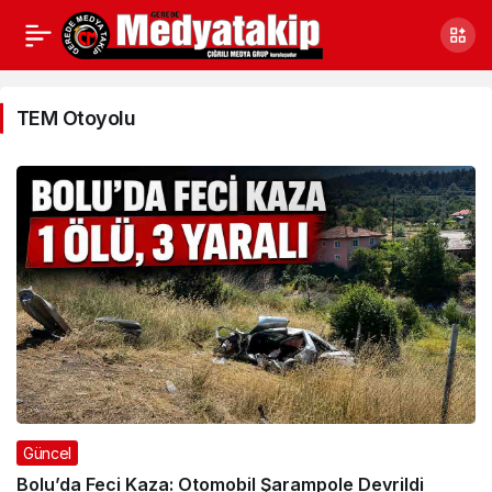
TEM
Otoyolu
TEM Otoyolu
Haberleri
Güncel
Bolu’da Feci Kaza: Otomobil Şarampole Devrildi