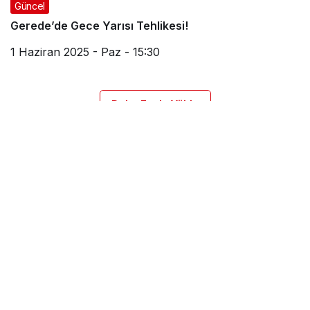
Güncel
Gerede’de Gece Yarısı Tehlikesi!
1 Haziran 2025 - Paz - 15:30
Daha Fazla Yükle
GÜNCEL
GENEL
SİYASET
EKONOMİ
SPOR
VEFAT EDENLER
RESMİ İLANLAR
KADROMUZ
KÜNYE
İLETİŞİM
Gerede Medya Takip - Çığrılı Medya Grup © Telif Hakkı
2026, Tüm Hakları Saklıdır