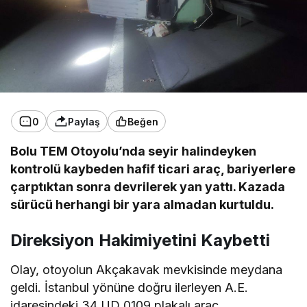
0
Paylaş
Beğen
Bolu TEM Otoyolu’nda seyir halindeyken
kontrolü kaybeden hafif ticari araç, bariyerlere
çarptıktan sonra devrilerek yan yattı. Kazada
sürücü herhangi bir yara almadan kurtuldu.
Direksiyon Hakimiyetini Kaybetti
Olay, otoyolun Akçakavak mevkisinde meydana
geldi. İstanbul yönüne doğru ilerleyen A.E.
idaresindeki 34 UD 0109 plakalı araç,