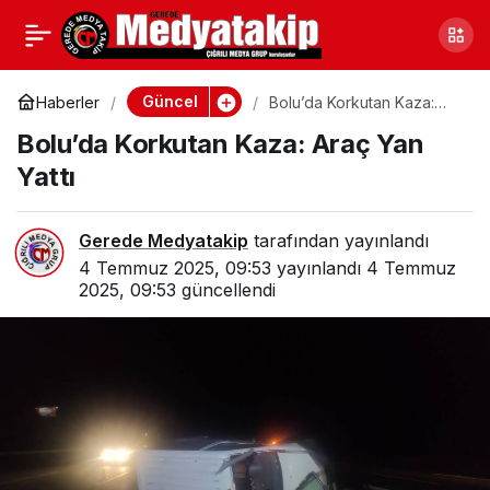
Geredeli İsmin Yeni
0
Paylaş
Şarkısı Çıktı: “Vur
Güncel
Haberler
Bolu’da Korkutan Kaza:
Araç Yan Yattı
Bolu’da Korkutan Kaza: Araç Yan
Dibine” Dedi, Listelere
Yattı
Geri Döndü
Gerede Medyatakip
tarafından yayınlandı
4 Temmuz 2025, 09:53
yayınlandı
4 Temmuz
2025, 09:53
güncellendi