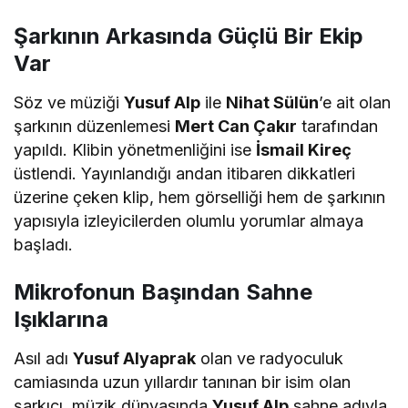
Şarkının Arkasında Güçlü Bir Ekip
Var
Söz ve müziği
Yusuf Alp
ile
Nihat Sülün
’e ait olan
şarkının düzenlemesi
Mert Can Çakır
tarafından
yapıldı. Klibin yönetmenliğini ise
İsmail Kireç
üstlendi. Yayınlandığı andan itibaren dikkatleri
üzerine çeken klip, hem görselliği hem de şarkının
yapısıyla izleyicilerden olumlu yorumlar almaya
başladı.
Mikrofonun Başından Sahne
Işıklarına
Asıl adı
Yusuf Alyaprak
olan ve radyoculuk
camiasında uzun yıllardır tanınan bir isim olan
şarkıcı, müzik dünyasında
Yusuf Alp
sahne adıyla