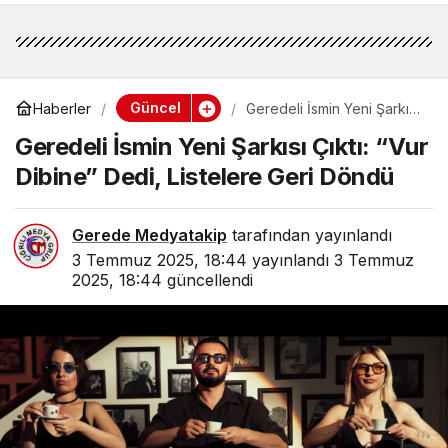
Güncel
Haberler
Geredeli İsmin Yeni Şarkısı
Çıktı: “Vur Dibine” Dedi,
Geredeli İsmin Yeni Şarkısı Çıktı: “Vur
Listelere Geri Döndü
Dibine” Dedi, Listelere Geri Döndü
Gerede Medyatakip
tarafından yayınlandı
3 Temmuz 2025, 18:44
yayınlandı
3 Temmuz
2025, 18:44
güncellendi