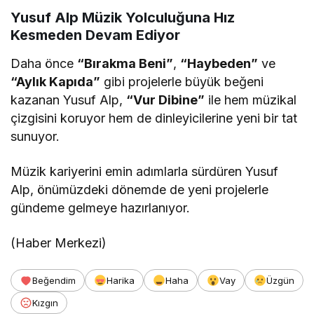
Yusuf Alp Müzik Yolculuğuna Hız
Kesmeden Devam Ediyor
Daha önce
“Bırakma Beni”
,
“Haybeden”
ve
“Aylık Kapıda”
gibi projelerle büyük beğeni
kazanan Yusuf Alp,
“Vur Dibine”
ile hem müzikal
çizgisini koruyor hem de dinleyicilerine yeni bir tat
sunuyor.
Müzik kariyerini emin adımlarla sürdüren Yusuf
Alp, önümüzdeki dönemde de yeni projelerle
gündeme gelmeye hazırlanıyor.
(Haber Merkezi)
Beğendim
Harika
Haha
Vay
Üzgün
Kızgın