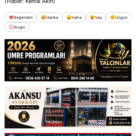
(Haber: Kemal Akın)
Beğendim
Harika
Haha
Vay
Üzgün
Kızgın