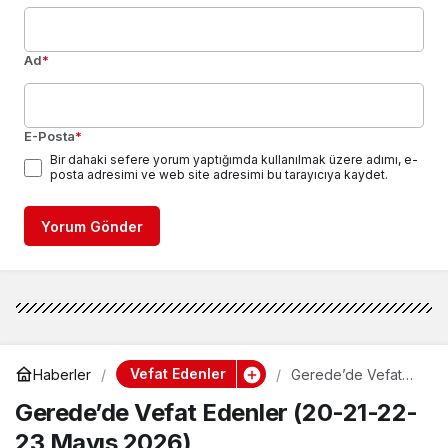
Ad
*
E-Posta
*
Bir dahaki sefere yorum yaptığımda kullanılmak üzere adımı, e-
posta adresimi ve web site adresimi bu tarayıcıya kaydet.
Yorum Gönder
Vefat Edenler
Haberler
Gerede’de Vefat
Edenler (20-21-22-
Gerede’de Vefat Edenler (20-21-22-
23 Mayıs 2026)
23 Mayıs 2026)