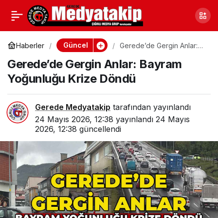
Gerede’de Vefat
0
Paylaş
Edenler (20-21-22-23
Güncel
Haberler
Gerede’de Gergin Anlar:
Bayram Yoğunluğu Krize
Gerede’de Gergin Anlar: Bayram
Döndü
Mayıs 2026)
Yoğunluğu Krize Döndü
Gerede Medyatakip
tarafından yayınlandı
24 Mayıs 2026, 12:38
yayınlandı
24 Mayıs
2026, 12:38
güncellendi