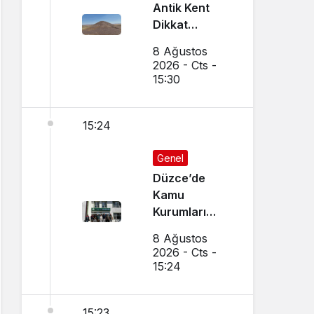
Antik Kent
Dikkat
Çekiyor
8 Ağustos
2026 - Cts -
15:30
15:24
Genel
Düzce’de
Kamu
Kurumları
Arasında İş
8 Ağustos
Birliği
2026 - Cts -
Toplantısı
15:24
Yapıldı
15:23