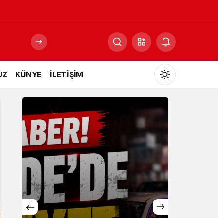
UZ
KÜNYE
İLETİŞİM
Mod
değiştir
Gündüz Modu
Gündüz modunu seçin.
Gece Modu
Gece modunu seçin.