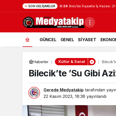
0:26
Bolu’da İnşaatta İş Kazası: 21
SON GELIŞMELER
GÜNCEL
GENEL
SİYASET
EKONO
Kültür & Sanat
Haberler
Bilecik’
Bilecik’te ’Su Gibi Az
Gerede Medyatakip
tarafından yayı
22 Kasım 2023, 18:38
yayınlandı