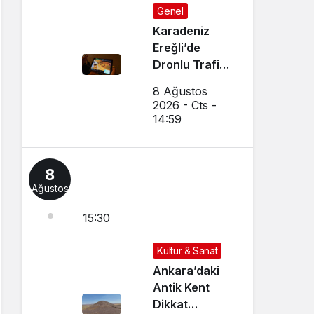
Genel
Karadeniz
Ereğli’de
Dronlu Trafik
Denetimi
8 Ağustos
Yapılıyor
2026 - Cts -
14:59
8
Ağustos
15:30
Kültür & Sanat
Ankara’daki
Antik Kent
Dikkat