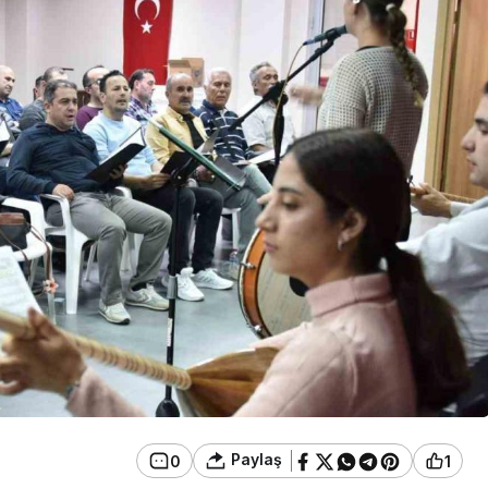
Güncel
aatta İş
Yaşındaki İşçi
Gerede’de Emniyet
Düğmeye Bastı
Paylaş
0
1