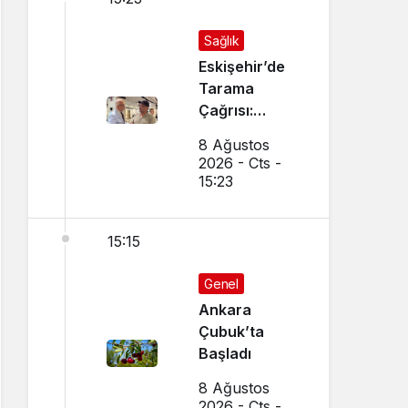
Sağlık
Eskişehir’de
Tarama
Çağrısı:
Birebir
8 Ağustos
Görüştü
2026 - Cts -
15:23
15:15
Genel
Ankara
Çubuk’ta
Başladı
8 Ağustos
2026 - Cts -