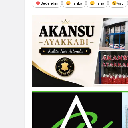
Beğendim
Harika
Haha
Vay