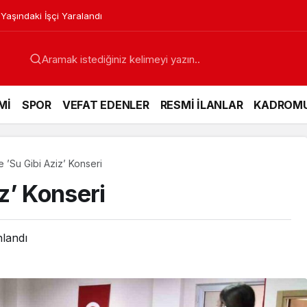
 Yaşındaki İşçi Yaralandı
Mİ
SPOR
VEFAT EDENLER
RESMİ İLANLAR
KADROM
te ’Su Gibi Aziz’ Konseri
iz’ Konseri
nlandı