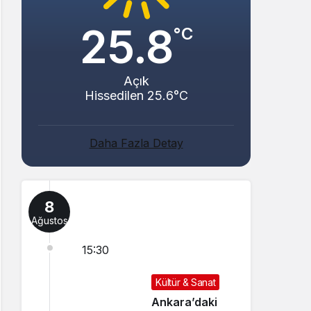
25.8
°C
Açık
Hissedilen 25.6°C
Daha Fazla Detay
8
Ağustos
15:30
Kültür & Sanat
Ankara’daki