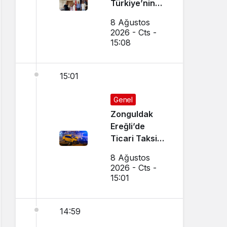
Türkiye’nin
Gururu Oldu
8 Ağustos
2026 - Cts -
15:08
15:01
Genel
Zonguldak
Ereğli’de
Ticari Taksi
İle Otomobil
8 Ağustos
Çarpıştı
2026 - Cts -
15:01
14:59