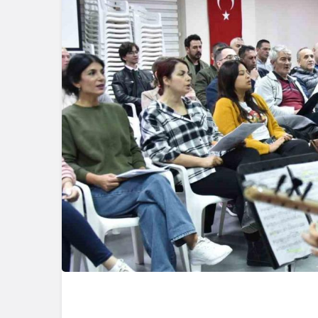
Güncel
Güncel
Gerede’de Esentepe
Girişindeki Ayı
Bolu’da İnş
Görüntüleri Gündem
Kazası: 21 
Oldu
Yaralandı