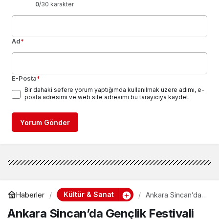
0
/30 karakter
Ad
*
E-Posta
*
Bir dahaki sefere yorum yaptığımda kullanılmak üzere adımı, e-
posta adresimi ve web site adresimi bu tarayıcıya kaydet.
Yorum Gönder
Kültür & Sanat
Haberler
Ankara Sincan’da
Gençlik Festivali
Ankara Sincan’da Gençlik Festivali
Coşkusu