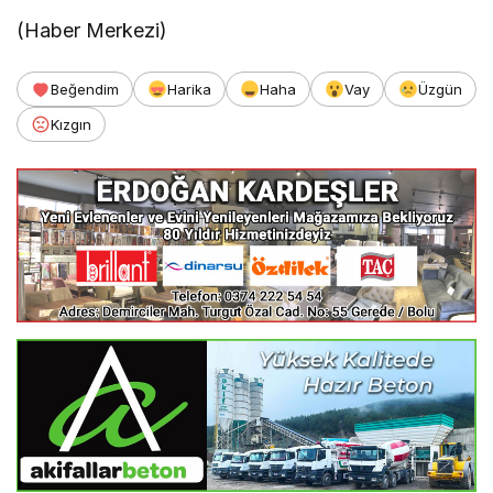
(Haber Merkezi)
Beğendim
Harika
Haha
Vay
Üzgün
Kızgın