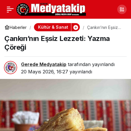
Ankara Sincan’da
0
Paylaş
Gençlik Festivali
Kültür & Sanat
Haberler
Çankırı’nın Eşsiz
Lezzeti: Yazma
Çankırı’nın Eşsiz Lezzeti: Yazma
Çöreği
Coşkusu
Çöreği
Gerede Medyatakip
tarafından yayınlandı
20 Mayıs 2026, 16:27
yayınlandı