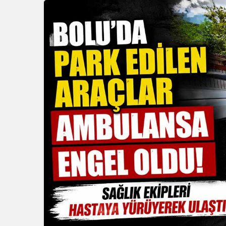
Güncel
Gerede’de
Oldu: AFAD
Duyurdu