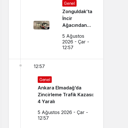
Genel
Zonguldak’ta
İncir
Ağacından
Düşen Adam
5 Ağustos
Ağır
2026 - Çar -
Yaralandı
12:57
12:57
Genel
Ankara Elmadağ’da
Zincirleme Trafik Kazası:
4 Yaralı
5 Ağustos 2026 - Çar -
12:57