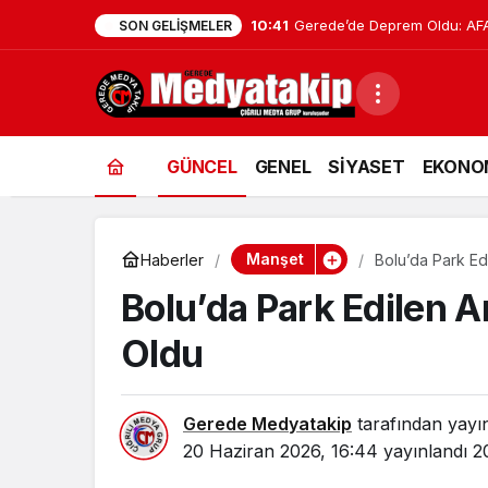
9:59
Bolu’da Acı Kayıp “Anne Beni
SON GELIŞMELER
GÜNCEL
GENEL
SİYASET
EKONO
Manşet
Haberler
Bolu’da Park Ed
Bolu’da Park Edilen 
Oldu
Gerede Medyatakip
tarafından yayı
20 Haziran 2026, 16:44
yayınlandı
2