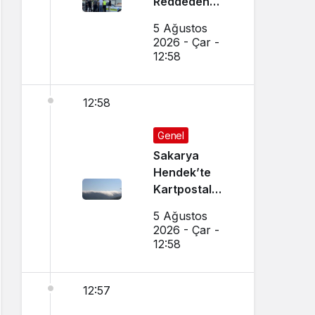
Reddeden
Ehliyetsiz
5 Ağustos
Sürücüye 390
2026 - Çar -
Bin TL Ceza
12:58
12:58
Genel
Sakarya
Hendek’te
Kartpostal
Gibi Manzara
5 Ağustos
Büyüledi
2026 - Çar -
12:58
12:57