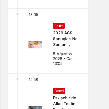
13:05
Eğitim
2026 AGS
Sonuçları Ne
Zaman
Açıklanacak?
5 Ağustos
Sonuçlar
2026 - Çar -
Nereden
13:05
Öğrenilir?
12:58
Genel
Eskişehir’de
Alkol Testini