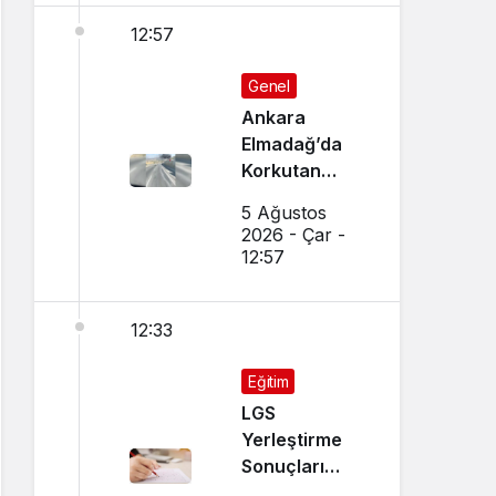
12:57
Genel
Ankara
Elmadağ’da
Korkutan
Transmikser
5 Ağustos
Yangını
2026 - Çar -
12:57
12:33
Eğitim
LGS
Yerleştirme
Sonuçları
Açıklandı!