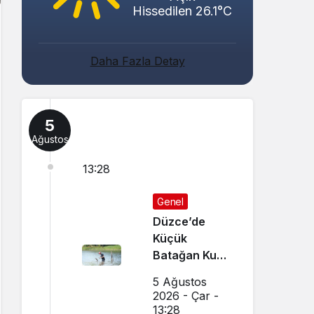
Hissedilen 26.1°C
Daha Fazla Detay
5
Ağustos
13:28
Genel
Düzce’de
Küçük
Batağan Kuşu
Kurtarıldı
5 Ağustos
2026 - Çar -
13:28