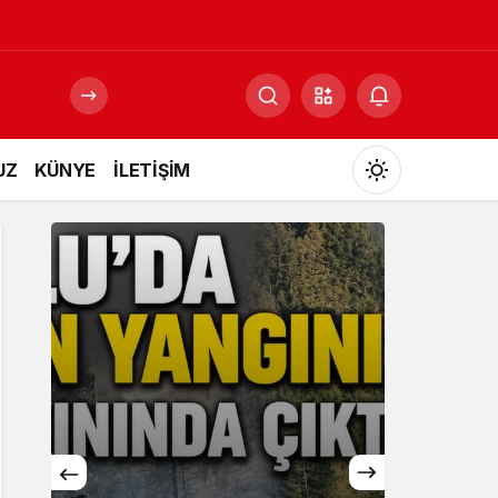
UZ
KÜNYE
İLETİŞİM
Mod
değiştir
Gündüz Modu
Gündüz modunu seçin.
Gece Modu
Gece modunu seçin.