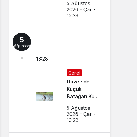
5 Ağustos
Sonuçlar
2026 - Çar -
Nereden
12:33
Sorgulanır,
Nakil
Başvuruları
5
Nasıl Yapılır?
Ağustos
13:28
Genel
Düzce’de
Küçük
Batağan Kuşu
Kurtarıldı
5 Ağustos
2026 - Çar -
13:28