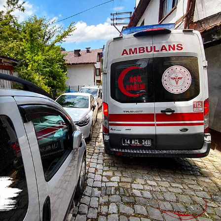
Güncel
 Deprem
 ve Kandilli
Bolu’da Acı Kayıp “Anne
Beni Kurtar” Dedi