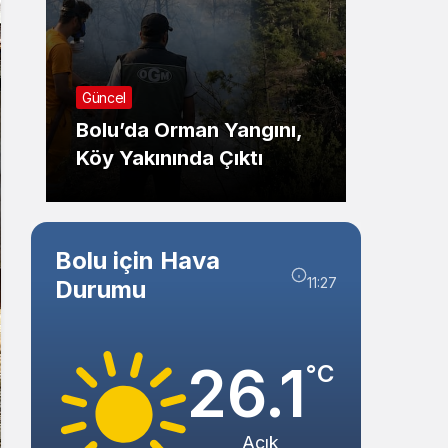
Sistem Modu
Sistem modunu seçin.
Güncel
Güncel
Gered
Bolu’da Orman Yangını,
Müdür
Köy Yakınında Çıktı
Müdür
Bolu için Hava
11:27
Durumu
26.1
°C
Açık