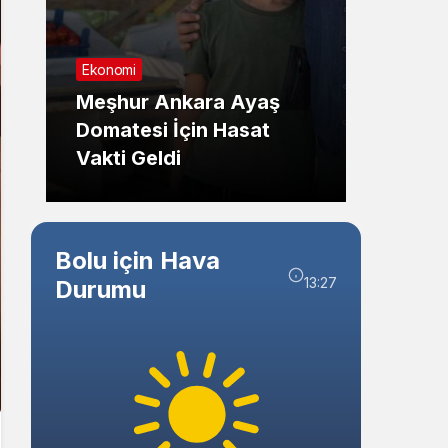
Sistem Modu
Sistem modunu seçin.
Ekonomi
Genel
Meşhur Ankara Ayaş
Eskiş
Domatesi İçin Hasat
Kazas
Vakti Geldi
Kırıld
Bolu için Hava
13:27
Durumu