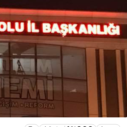
Güncel
manı Görenler
dı, Ekipler
Gerede’de EDEP
Oldu
Toplantısı Yapıldı