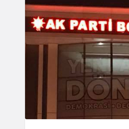
Güncel
Bolu’da Du
Yangın San
Seferber 