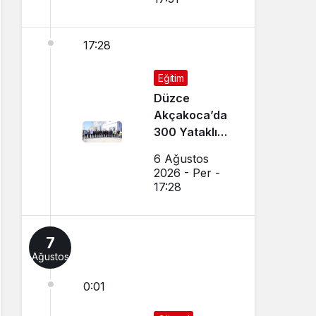
17:28
Eğitim
Düzce
Akçakoca’da
300 Yataklı
Modern Yurt
6 Ağustos
İnşaatı Devam
2026 - Per -
Ediyor
17:28
7
Ağustos
0:01