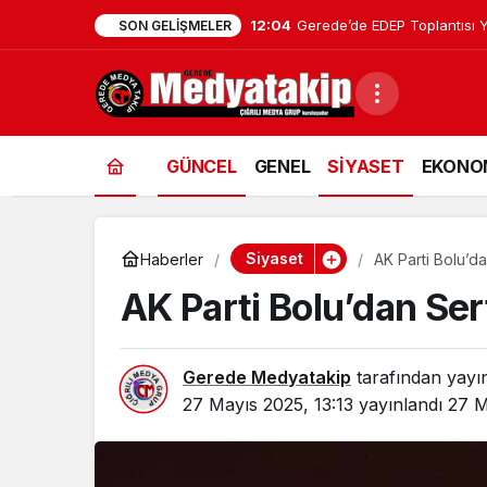
12:04
Gerede’de EDEP Toplantısı Y
SON GELIŞMELER
GÜNCEL
GENEL
SİYASET
EKONO
Siyaset
Haberler
AK Parti Bolu’d
AK Parti Bolu’dan Ser
Gerede Medyatakip
tarafından yayı
27 Mayıs 2025, 13:13
yayınlandı
27 M