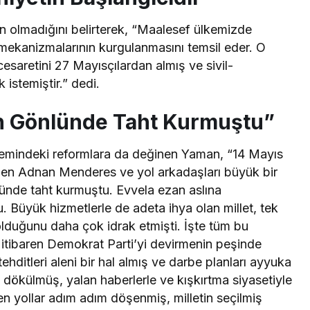
ün olmadığını belirterek, “Maalesef ülkemizde
mekanizmalarının kurgulanmasını temsil eder. O
esaretini 27 Mayısçılardan almış ve sivil-
 istemiştir.” dedi.
ın Gönlünde Taht Kurmuştu”
mindeki reformlara da değinen Yaman, “14 Mayıs
elen Adnan Menderes ve yol arkadaşları büyük bir
lünde taht kurmuştu. Evvela ezan aslına
. Büyük hizmetlerle de adeta ihya olan millet, tek
 olduğunu daha çok idrak etmişti. İşte tüm bu
itibaren Demokrat Parti’yi devirmenin peşinde
hditleri aleni bir hal almış ve darbe planları ayyuka
a dökülmüş, yalan haberlerle ve kışkırtma siyasetiyle
en yollar adım adım döşenmiş, milletin seçilmiş