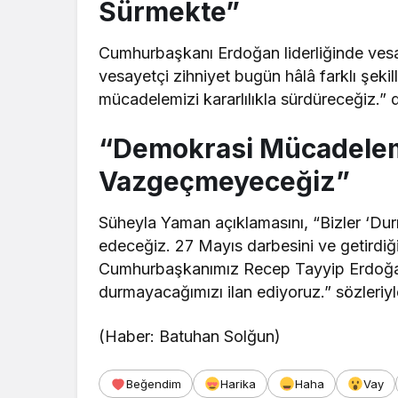
Sürmekte”
Cumhurbaşkanı Erdoğan liderliğinde vesay
vesayetçi zihniyet bugün hâlâ farklı şeki
mücadelemizi kararlılıkla sürdüreceğiz.” 
“Demokrasi Mücadelem
Vazgeçmeyeceğiz”
Süheyla Yaman açıklamasını, “Bizler ‘Du
edeceğiz. 27 Mayıs darbesini ve getirdiği 
Cumhurbaşkanımız Recep Tayyip Erdoğan
durmayacağımızı ilan ediyoruz.” sözleriy
(Haber: Batuhan Solğun)
Beğendim
Harika
Haha
Vay