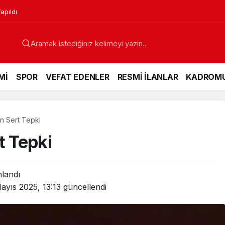
apıldı
Mİ
SPOR
VEFAT EDENLER
RESMİ İLANLAR
KADROM
an Sert Tepki
t Tepki
nlandı
ayıs 2025, 13:13
güncellendi