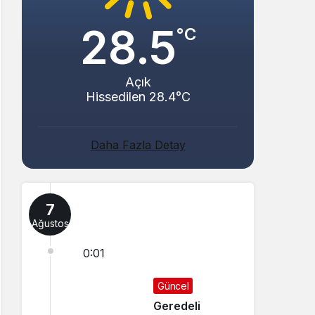
28.5
°C
Açık
Hissedilen 28.4°C
Daha Fazla Detay
7
Ağustos
0:01
Güncel
Geredeli