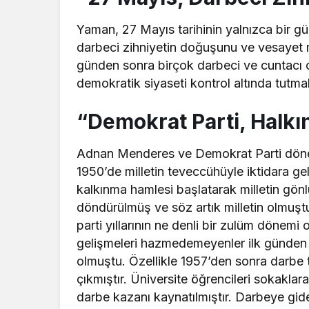
Yaman, 27 Mayıs tarihinin yalnızca bir g
darbeci zihniyetin doğuşunu ve vesayet 
günden sonra birçok darbeci ve cuntacı c
demokratik siyaseti kontrol altında tutmak
“Demokrat Parti, Halk
Adnan Menderes ve Demokrat Parti döne
1950’de milletin teveccühüyle iktidara g
kalkınma hamlesi başlatarak milletin gön
döndürülmüş ve söz artık milletin olmuştu
parti yıllarının ne denli bir zulüm dönemi
gelişmeleri hazmedemeyenler ilk günden 
olmuştu. Özellikle 1957’den sonra darbe te
çıkmıştır. Üniversite öğrencileri sokaklar
darbe kazanı kaynatılmıştır. Darbeye gid