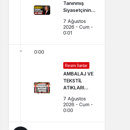
Tanınmış
Siyasetçinin
Acı Günü
7 Ağustos
2026 - Cum -
0:01
0:00
Resmi İlanlar
AMBALAJ VE
TEKSTİL
ATIKLARI
TOPLAMA
7 Ağustos
İHALELERİ
2026 - Cum -
(GEREDE
0:00
BELEDİYESİ)