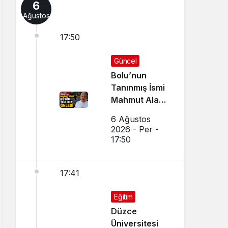
6
Ağustos
17:50
Güncel
Bolu’nun
Tanınmış İsmi
Mahmut Alan
Büyük
6 Ağustos
Tehlikeyi
2026 - Per -
Önledi
17:50
17:41
Eğitim
Düzce
Üniversitesi