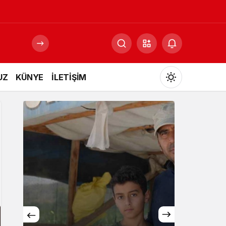
UZ
KÜNYE
İLETİŞİM
Mod
değiştir
Gündüz Modu
Gündüz modunu seçin.
Gece Modu
Gece modunu seçin.