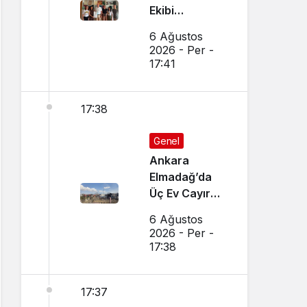
Ekibi
Slovenya’dan
6 Ağustos
Ses Verdi
2026 - Per -
17:41
17:38
Genel
Ankara
Elmadağ’da
Üç Ev Cayır
Cayır Yandı
6 Ağustos
2026 - Per -
17:38
17:37