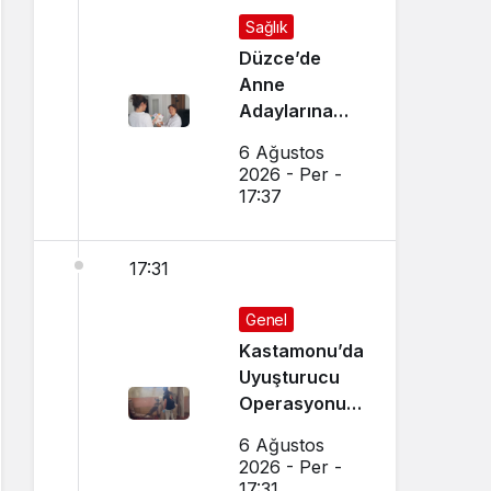
Sağlık
Düzce’de
Anne
Adaylarına
Özel Ev
6 Ağustos
Ziyaretleri
2026 - Per -
Yapılıyor
17:37
17:31
Genel
Kastamonu’da
Uyuşturucu
Operasyonu:
15 Gözaltı Var
6 Ağustos
2026 - Per -
17:31