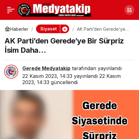
Türkiye Deri Sanayicileri
0
Paylaş
Gerede’ye Çıkarma
Siyaset
Haberler
AK Parti’den Gerede’ye
Bir Sürpriz İsim Daha…
AK Parti’den Gerede’ye Bir Sürpriz
Yaptı
İsim Daha…
Gerede Medyatakip
tarafından yayınlandı
22 Kasım 2023, 14:33
yayınlandı
22 Kasım
2023, 14:33
güncellendi