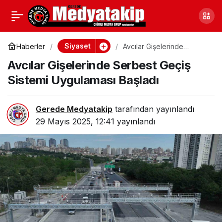
Tanju Özcan’a NFK
0
Paylaş
Şoku: Valilik Olaya El
Siyaset
Haberler
Avcılar Gişelerinde
Serbest Geçiş Sistemi
Avcılar Gişelerinde Serbest Geçiş
Uygulaması Başladı
Koydu
Sistemi Uygulaması Başladı
Gerede Medyatakip
tarafından yayınlandı
29 Mayıs 2025, 12:41
yayınlandı