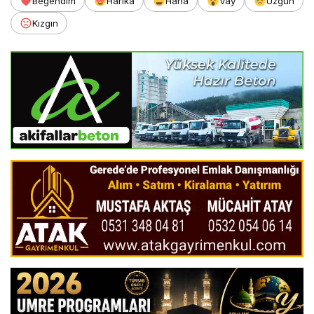
Beğendim
Harika
Haha
Vay
Üzgün
Kızgın