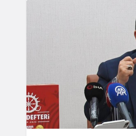
Güncel
Gerede’de 
Temeli Atıl