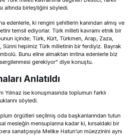
 altında birleştiğini söyledi.
na edenlerle, ki rengini şehitlerin kanından almış ve
tini temsil ediyorlar. Türk milleti kavramı etnik bir
unun içinde; Türk, Kürt, Türkmen, Arap, Zaza,
 Sünni hepimiz Türk milletinin bir ferdiyiz. Bayrak
sembolü. Bunu eline almaktan imtina edenlerle biz
 sergilenmesi gerekiyor” diye konuştu.
ları Anlatıldı
im Yılmaz ise konuşmasında toplumun farklı
klarını söyledi.
oplum örgütleri seçilmiş oda başkanlarından tutun
al mesleğin mensuplarına kadar ki, kırsaldaki bir
opera sanatçısıyla Melike Hatun’un müezzinini aynı