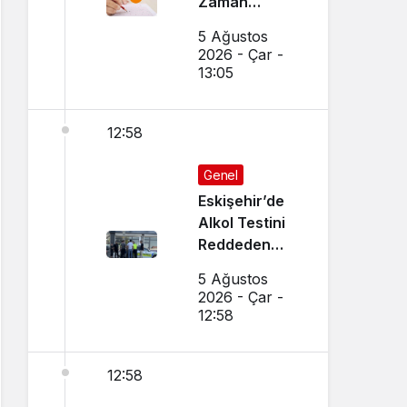
Zaman
Açıklanacak?
5 Ağustos
Sonuçlar
2026 - Çar -
Nereden
13:05
Öğrenilir?
12:58
Genel
Eskişehir’de
Alkol Testini
Reddeden
Ehliyetsiz
5 Ağustos
Sürücüye 390
2026 - Çar -
Bin TL Ceza
12:58
12:58