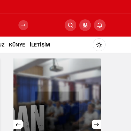
UZ
KÜNYE
İLETİŞİM
Mod
değiştir
Gündüz Modu
Gündüz modunu seçin.
Gece Modu
Gece modunu seçin.