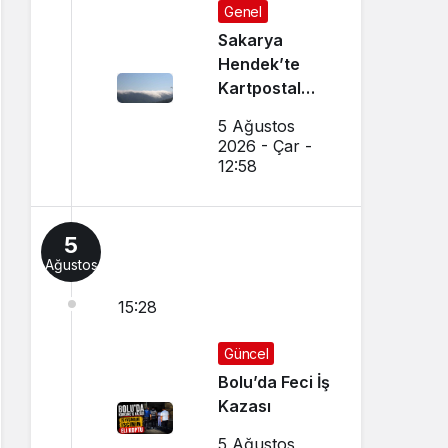
Genel
Sakarya
Hendek’te
Kartpostal
Gibi Manzara
5 Ağustos
Büyüledi
2026 - Çar -
12:58
5
Ağustos
15:28
Güncel
Bolu’da Feci İş
Kazası
5 Ağustos