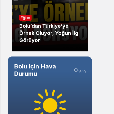
Sistem Modu
Sistem modunu seçin.
Eğitim
Spor
Bolu’dan Türkiye’ye
Örnek Oluyor, Yoğun İlgi
Bolus
Görüyor
Vites 
Bolu için Hava
15:10
Durumu