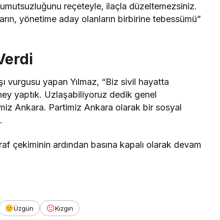
umutsuzluğunu reçeteyle, ilaçla düzeltemezsiniz.
arın, yönetime aday olanların birbirine tebessümü”
Verdi
 vurgusu yapan Yılmaz, “Biz sivil hayatta
ney yaptık. Uzlaşabiliyoruz dedik genel
imiz Ankara. Partimiz Ankara olarak bir sosyal
.
raf çekiminin ardından basına kapalı olarak devam
Üzgün
Kızgın