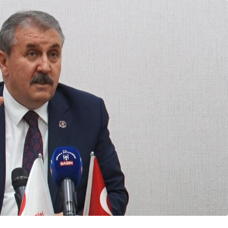
Güncel
Gerede’de Büyük
Dev Projenin
Temizlik: Kapsamlı
dı
Çalışma Başlatıldı