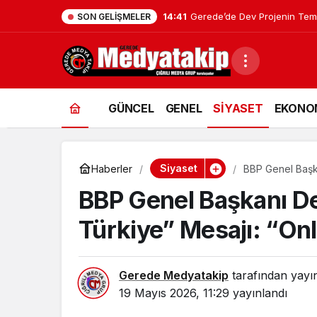
13:52
Gerede’de Büyük Temizlik: K
SON GELIŞMELER
GÜNCEL
GENEL
SİYASET
EKONO
Siyaset
Haberler
BBP Genel Başka
Başkalarının Eli
BBP Genel Başkanı De
Türkiye” Mesajı: “Onla
Gerede Medyatakip
tarafından yayı
19 Mayıs 2026, 11:29
yayınlandı