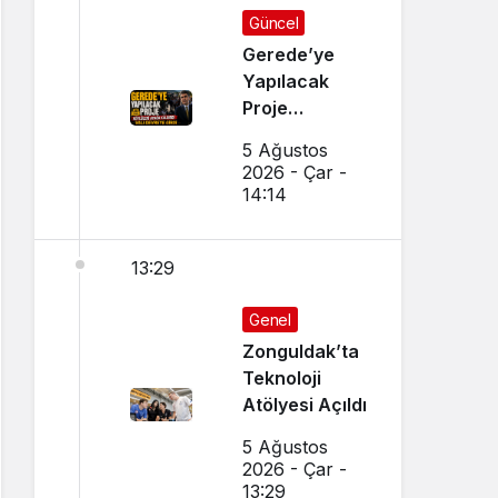
Güncel
Gerede’ye
Yapılacak
Proje
Köylüleri
5 Ağustos
Ayağa
2026 - Çar -
Kaldırdı:
14:14
Eylem Öncesi
Vali Devreye
13:29
Girdi
Genel
Zonguldak’ta
Teknoloji
Atölyesi Açıldı
5 Ağustos
2026 - Çar -
13:29