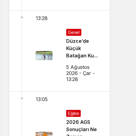
13:28
Genel
Düzce’de
Küçük
Batağan Kuşu
Kurtarıldı
5 Ağustos
2026 - Çar -
13:28
13:05
Eğitim
2026 AGS
Sonuçları Ne