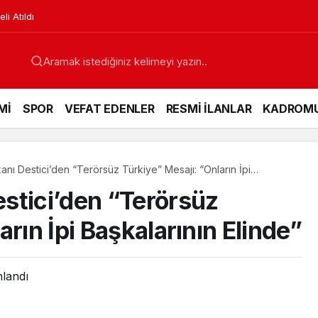
apsamlı Çalışma Başlatıldı
Mİ
SPOR
VEFAT EDENLER
RESMİ İLANLAR
KADROM
nı Destici’den “Terörsüz Türkiye” Mesajı: “Onların İpi
nde”
stici’den “Terörsüz
rın İpi Başkalarının Elinde”
nlandı