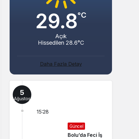
29.8
°C
Açık
Hissedilen 28.6°C
Daha Fazla Detay
5
Ağustos
15:28
Güncel
Bolu’da Feci İş