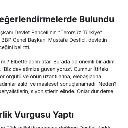
 Değerlendirmelerde Bulundu
kanı Devlet Bahçeli’nin “Terörsüz Türkiye”
yan BBP Genel Başkanı Mustafa Destici, devletin
ğini belirtti.
 mı? Elbette adım atar. Burada da önemli bir adım
i, ‘Biz devletimize güveniyoruz’. Cumhur İttifakı
ör örgütü ve onun uzantılarına, elebaşlarına
ımlar atıldı ve maalesef sonuçlanamadı. Neden?
ryalistlerin, siyonistlerin elinde. Onlar dur derse
irlik Vurgusu Yaptı
 Türk milleti kavramına değinen Destici, farklı