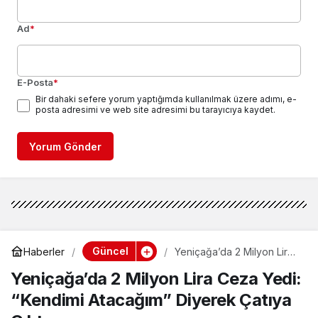
Ad
*
E-Posta
*
Bir dahaki sefere yorum yaptığımda kullanılmak üzere adımı, e-
posta adresimi ve web site adresimi bu tarayıcıya kaydet.
Yorum Gönder
Güncel
Haberler
Yeniçağa’da 2 Milyon Lira
Ceza Yedi: “Kendimi
Yeniçağa’da 2 Milyon Lira Ceza Yedi:
Atacağım” Diyerek Çatıya
Çıktı
“Kendimi Atacağım” Diyerek Çatıya