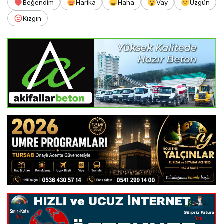
Beğendim
Harika
Haha
Vay
Üzgün
Kızgın