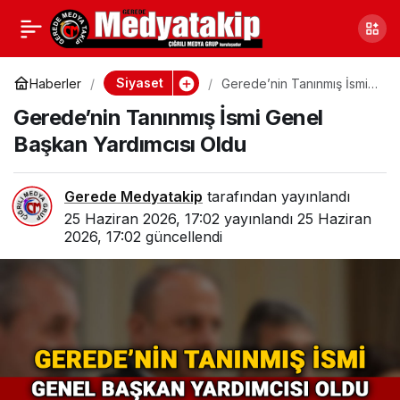
Yeniçağa’da 2 Milyon
0
Paylaş
Lira Ceza Yedi: “Kendimi
Siyaset
Haberler
Gerede’nin Tanınmış İsmi
Genel Başkan Yardımcısı
Gerede’nin Tanınmış İsmi Genel
Oldu
Atacağım” Diyerek
Başkan Yardımcısı Oldu
Çatıya Çıktı
Gerede Medyatakip
tarafından yayınlandı
25 Haziran 2026, 17:02
yayınlandı
25 Haziran
2026, 17:02
güncellendi