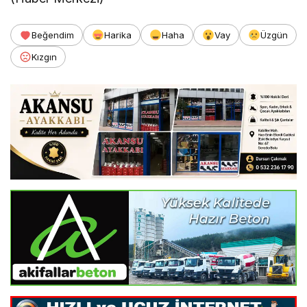
Beğendim
Harika
Haha
Vay
Üzgün
Kızgın