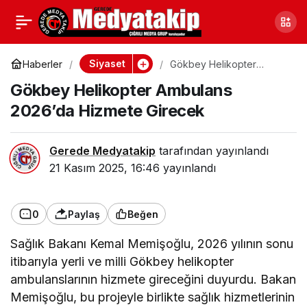
YHT Biletlerinde
0
Paylaş
Öğretmenlere İndirim
Siyaset
Haberler
Gökbey Helikopter
Ambulans 2026’da
Gökbey Helikopter Ambulans
Hizmete Girecek
Uygulanacak
2026’da Hizmete Girecek
Gerede Medyatakip
tarafından yayınlandı
21 Kasım 2025, 16:46
yayınlandı
0
Paylaş
Beğen
Sağlık Bakanı Kemal Memişoğlu, 2026 yılının sonu
itibarıyla yerli ve milli Gökbey helikopter
ambulanslarının hizmete gireceğini duyurdu. Bakan
Memişoğlu, bu projeyle birlikte sağlık hizmetlerinin