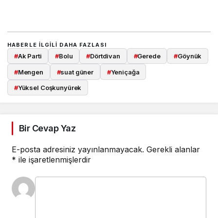
HABERLE ILGILI DAHA FAZLASI
#
Ak Parti
#
Bolu
#
Dörtdivan
#
Gerede
#
Göynük
#
Mengen
#
suat güner
#
Yeniçağa
#
Yüksel Coşkunyürek
Bir Cevap Yaz
E-posta adresiniz yayınlanmayacak.
Gerekli alanlar
*
ile işaretlenmişlerdir