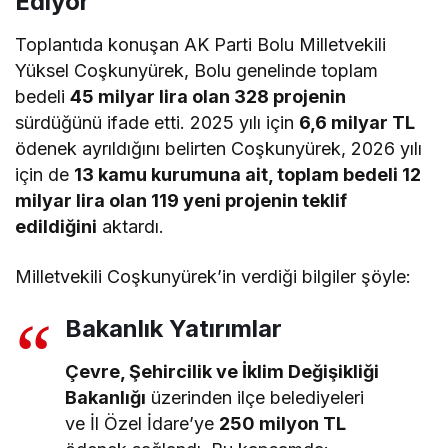
Ediyor
Toplantıda konuşan AK Parti Bolu Milletvekili
Yüksel Coşkunyürek, Bolu genelinde toplam
bedeli
45 milyar lira olan 328 projenin
sürdüğünü ifade etti. 2025 yılı için
6,6 milyar TL
ödenek ayrıldığını belirten Coşkunyürek, 2026 yılı
için de
13 kamu kurumuna ait, toplam bedeli 12
milyar lira olan 119 yeni projenin teklif
edildiğini
aktardı.
Milletvekili Coşkunyürek’in verdiği bilgiler şöyle:
Bakanlık Yatırımlar
Çevre, Şehircilik ve İklim Değişikliği
Bakanlığı
üzerinden ilçe belediyeleri
ve İl Özel İdare’ye
250 milyon TL