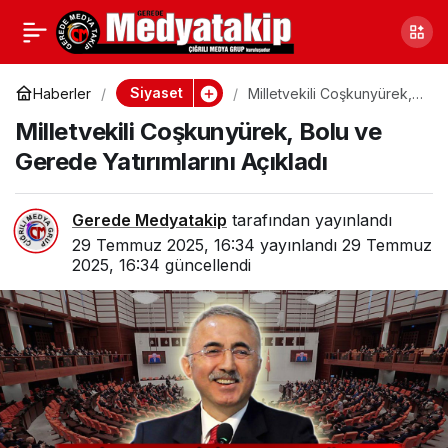
Bolu’da 40 Derece
0
Paylaş
Sıcakta Karayolları
Siyaset
Haberler
Milletvekili Coşkunyürek,
Bolu ve Gerede
Milletvekili Coşkunyürek, Bolu ve
Yatırımlarını Açıkladı
Çalışmalarına Devam
Gerede Yatırımlarını Açıkladı
Ediyor
Gerede Medyatakip
tarafından yayınlandı
29 Temmuz 2025, 16:34
yayınlandı
29 Temmuz
2025, 16:34
güncellendi