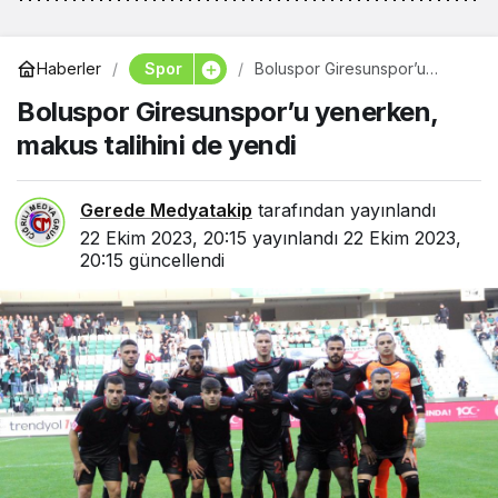
Spor
Haberler
Boluspor Giresunspor’u
yenerken, makus talihini de
Boluspor Giresunspor’u yenerken,
yendi
makus talihini de yendi
Gerede Medyatakip
tarafından yayınlandı
22 Ekim 2023, 20:15
yayınlandı
22 Ekim 2023,
20:15
güncellendi