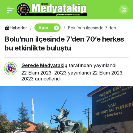
Boluspor Giresunspor’u
0
Paylaş
yenerken, makus talihini
Spor
Haberler
Bolu’nun ilçesinde 7’den
70’e herkes bu etkinlikte
Bolu’nun ilçesinde 7’den 70’e herkes
buluştu
de yendi
bu etkinlikte buluştu
Gerede Medyatakip
tarafından yayınlandı
22 Ekim 2023, 20:23
yayınlandı
22 Ekim 2023,
20:23
güncellendi