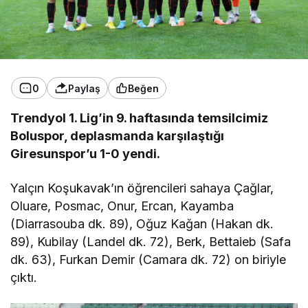
0
Paylaş
Beğen
Trendyol 1. Lig’in 9. haftasında temsilcimiz
Boluspor, deplasmanda karşılaştığı
Giresunspor’u 1-0 yendi.
Yalçın Koşukavak’ın öğrencileri sahaya Çağlar,
Oluare, Posmac, Onur, Ercan, Kayamba
(Diarrasouba dk. 89), Oğuz Kağan (Hakan dk.
89), Kubilay (Landel dk. 72), Berk, Bettaieb (Safa
dk. 63), Furkan Demir (Camara dk. 72) on biriyle
çıktı.