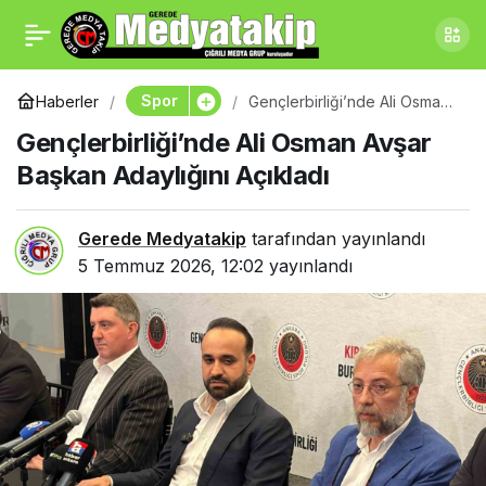
Gençlerbirliği’nde Yeni
0
Paylaş
Sezon İçin Sağlık
Spor
Haberler
Gençlerbirliği’nde Ali Osman
Avşar Başkan Adaylığını
Gençlerbirliği’nde Ali Osman Avşar
Açıkladı
Kontrolleri Tamamlandı
Başkan Adaylığını Açıkladı
Gerede Medyatakip
tarafından yayınlandı
5 Temmuz 2026, 12:02
yayınlandı