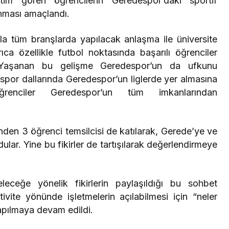
tim gören öğrencilerin Geredespor’daki sportif
anması amaçlandı.
la tüm branşlarda yapılacak anlaşma ile üniversite
ıca özellikle futbol noktasında başarılı öğrenciler
. Yaşanan bu gelişme Geredespor’un da ufkunu
 spor dallarında Geredespor’un liglerde yer almasına
ğrenciler Geredespor’un tüm imkanlarından
den 3 öğrenci temsilcisi de katılarak, Gerede’ye ve
undular. Yine bu fikirler de tartışılarak değerlendirmeye
leceğe yönelik fikirlerin paylaşıldığı bu sohbet
ivite yönünde işletmelerin açılabilmesi için “neler
 yapılmaya devam edildi.