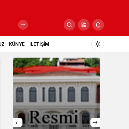
UZ
KÜNYE
İLETİŞİM
Mod
değiştir
Gündüz Modu
Gündüz modunu seçin.
Gece Modu
Gece modunu seçin.