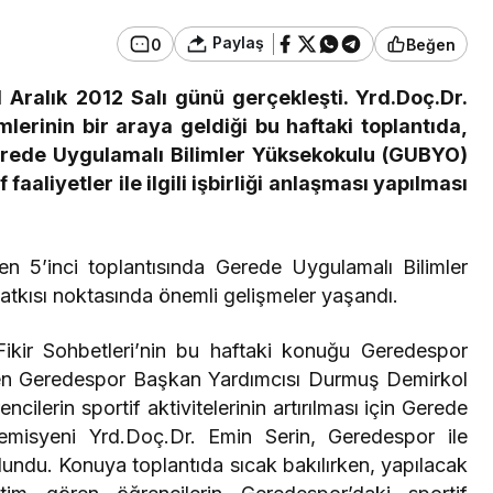
Paylaş
0
Beğen
Resmi İlanlar
AMBALAJ VE TEKSTİL
 11 Aralık 2012 Salı günü gerçekleşti. Yrd.Doç.Dr.
ATIKLARI TOPLAMA
lerinin bir araya geldiği bu haftaki toplantıda,
anınmış
İHALELERİ (GEREDE
Gerede Uygulamalı Bilimler Yüksekokulu (GUBYO)
in Acı Günü
BELEDİYESİ)
aaliyetler ile ilgili işbirliği anlaşması yapılması
şen 5’inci toplantısında Gerede Uygulamalı Bilimler
atkısı noktasında önemli gelişmeler yaşandı.
Fikir Sohbetleri’nin bu haftaki konuğu Geredespor
eden Geredespor Başkan Yardımcısı Durmuş Demirkol
cilerin sportif aktivitelerinin artırılması için Gerede
emisyeni Yrd.Doç.Dr. Emin Serin, Geredespor ile
ulundu. Konuya toplantıda sıcak bakılırken, yapılacak