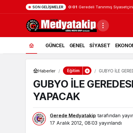
0:01
Geredeli Tanınmış Siyasetçin
SON GELIŞMELER
GÜNCEL
GENEL
SİYASET
EKONO
Eğitim
Haberler
GUBYO İLE GERE
GUBYO İLE GEREDES
YAPACAK
Gerede Medyatakip
tarafından yayı
17 Aralık 2012, 08:03
yayınlandı