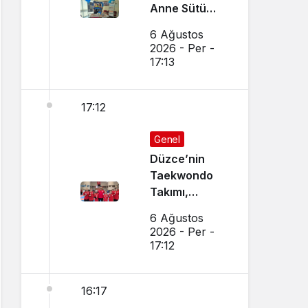
Anne Sütü
Farkındalığı
6 Ağustos
İçin Etkinlik
2026 - Per -
Düzenlendi
17:13
17:12
Genel
Düzce’nin
Taekwondo
Takımı,
Amasya’da
6 Ağustos
Başarı
2026 - Per -
Sağladı
17:12
16:17