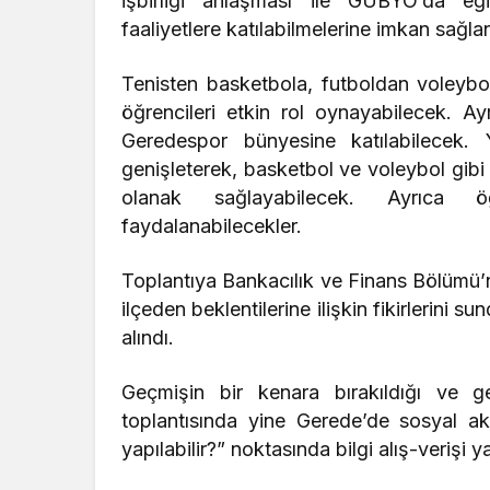
işbirliği anlaşması ile GUBYO’da eği
faaliyetlere katılabilmelerine imkan sağl
Tenisten basketbola, futboldan voleybo
öğrencileri etkin rol oynayabilecek. Ayr
Geredespor bünyesine katılabilecek
genişleterek, basketbol ve voleybol gibi
olanak sağlayabilecek. Ayrıca ö
faydalanabilecekler.
Toplantıya Bankacılık ve Finans Bölümü’n
ilçeden beklentilerine ilişkin fikirlerini s
alındı.
Geçmişin bir kenara bırakıldığı ve ge
toplantısında yine Gerede’de sosyal akt
yapılabilir?” noktasında bilgi alış-verişi