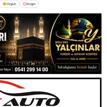
Üzgün
Kızgın