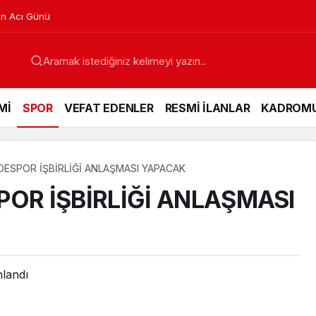
in Acı Günü
Mİ
SPOR
VEFAT EDENLER
RESMİ İLANLAR
KADROM
DESPOR İŞBİRLİĞİ ANLAŞMASI YAPACAK
POR İŞBİRLİĞİ ANLAŞMASI
nlandı