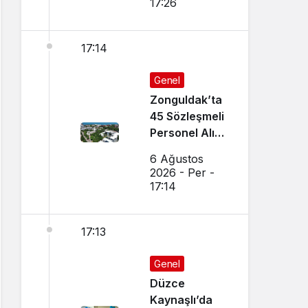
17:26
17:14
Genel
Zonguldak’ta
45 Sözleşmeli
Personel Alımı
Yapılacak!
6 Ağustos
2026 - Per -
17:14
17:13
Genel
Düzce
Kaynaşlı’da