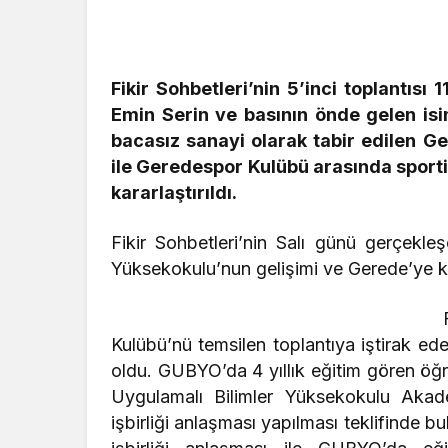
Güncel
Fikir Sohbetleri’nin 5’inci toplantısı
Güncel
Gerede’de Çirkin Olay:
Emin Serin ve basının önde gelen isim
Emniyet Soruşturma
Geredeli T
bacasız sanayi olarak tabir edilen 
Başlattı
Siyasetçin
ile Geredespor Kulübü arasında sportif f
kararlaştırıldı.
Fikir Sohbetleri’nin Salı günü gerçekle
Yüksekokulu’nun gelişimi ve Gerede’ye k
Kulübü’nü temsilen toplantıya iştirak 
oldu. GUBYO’da 4 yıllık eğitim gören öğren
Uygulamalı Bilimler Yüksekokulu Akad
işbirliği anlaşması yapılması teklifinde b