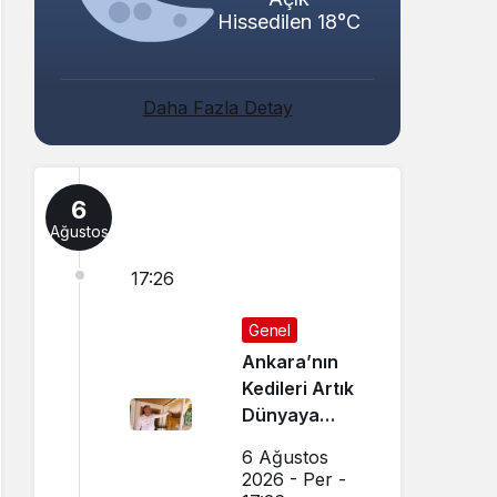
Hissedilen 18°C
Daha Fazla Detay
6
Ağustos
17:26
Genel
Ankara’nın
Kedileri Artık
Dünyaya
Canlı Yayında
6 Ağustos
Tanıtılıyor
2026 - Per -