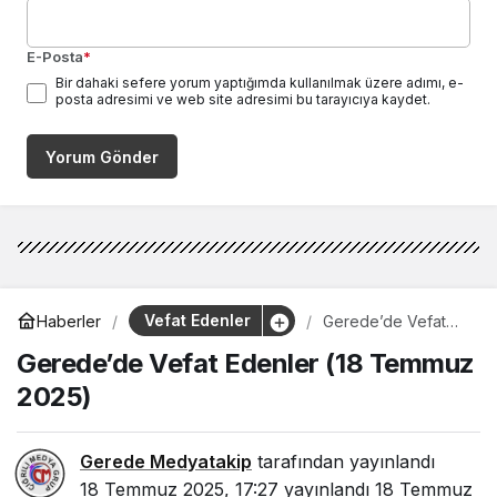
E-Posta
*
Bir dahaki sefere yorum yaptığımda kullanılmak üzere adımı, e-
posta adresimi ve web site adresimi bu tarayıcıya kaydet.
Yorum Gönder
Vefat Edenler
Haberler
Gerede’de Vefat
Edenler (18
Gerede’de Vefat Edenler (18 Temmuz
Temmuz 2025)
2025)
Gerede Medyatakip
tarafından yayınlandı
18 Temmuz 2025, 17:27
yayınlandı
18 Temmuz