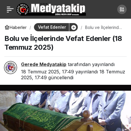
Gerede’de Vefat
0
Paylaş
Edenler (18 Temmuz
Vefat Edenler
Haberler
Bolu ve İlçelerinde
Vefat Edenler (18
Bolu ve İlçelerinde Vefat Edenler (18
Temmuz 2025)
2025)
Temmuz 2025)
Gerede Medyatakip
tarafından yayınlandı
18 Temmuz 2025, 17:49
yayınlandı
18 Temmuz
2025, 17:49
güncellendi