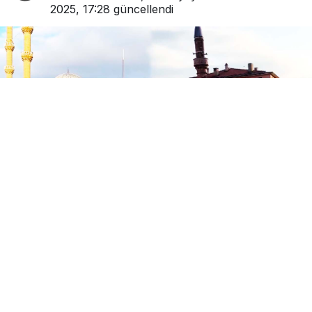
2025, 17:28
güncellendi
0
Paylaş
Beğen
18 Temmuz 2025 Cuma günü Gerede’den son
yolculuğuna uğurlanan hemşehrilerimiz: