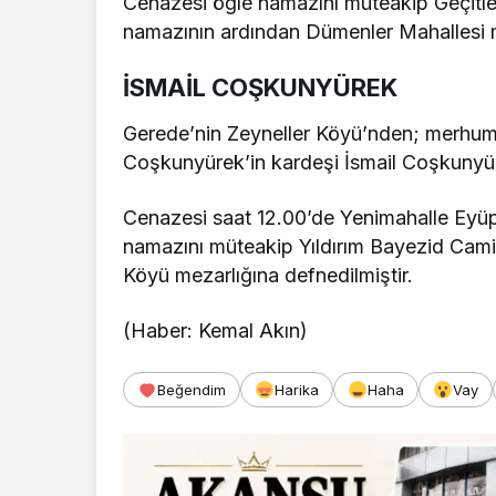
Cenazesi öğle namazını müteakip Geçitle
namazının ardından Dümenler Mahallesi me
İSMAİL COŞKUNYÜREK
Gerede’nin Zeyneller Köyü’nden; merhum
Coşkunyürek’in kardeşi İsmail Coşkunyüre
Cenazesi saat 12.00’de Yenimahalle Eyüp
namazını müteakip Yıldırım Bayezid Cami
Köyü mezarlığına defnedilmiştir.
(Haber: Kemal Akın)
Beğendim
Harika
Haha
Vay