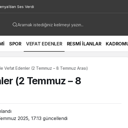
venya’dan Ses Verdi
Mİ
SPOR
VEFAT EDENLER
RESMİ İLANLAR
KADROM
e Vefat Edenler (2 Temmuz – 8 Temmuz Arası)
ler (2 Temmuz – 8
nlandı
Temmuz 2025, 17:13
güncellendi