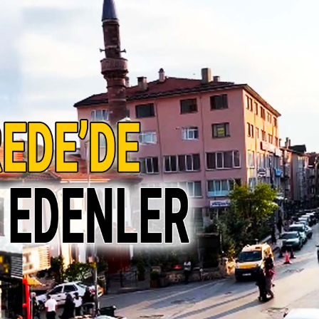
Genel
ersitesi Ekibi
Ankara Elmadağ’da Üç
an Ses Verdi
Ev Cayır Cayır Yandı