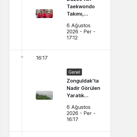
Taekwondo
Takımı,
Amasya’da
6 Ağustos
Başarı
2026 - Per -
Sağladı
17:12
16:17
Genel
Zonguldak’ta
Nadir Görülen
Yaratık
Görüntülendi
6 Ağustos
2026 - Per -
16:17