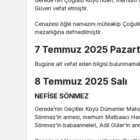
Gerede’nin Çoğullu Köyü’nden; merhum M
Güven vefat etmiştir.
Cenazesi öğle namazını müteakip Çoğull
mezarlığına defnedilmiştir.
7 Temmuz 2025 Pazart
Bugüne ait vefat eden bilgisi bulunmamak
8 Temmuz 2025 Salı
NEFİSE SÖNMEZ
Gerede’nin Geçitler Köyü Dümenler Mahal
Sönmez’in annesi, merhum Matbaacı Hasan 
Sönmez’in babaanneleri, Adil Güler’in an