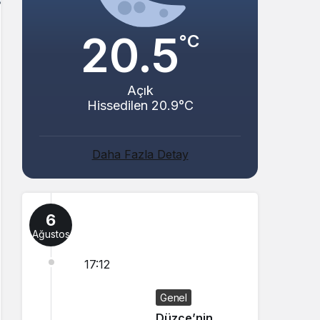
20.5
°C
Açık
Hissedilen 20.9°C
Daha Fazla Detay
6
Ağustos
17:12
Genel
Düzce’nin