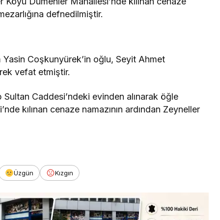
r Köyü Dümenler Mahallesi’nde kılınan cenaze
zarlığına defnedilmiştir.
 Yasin Coşkunyürek’in oğlu, Seyit Ahmet
k vefat etmiştir.
 Sultan Caddesi’ndeki evinden alınarak öğle
i’nde kılınan cenaze namazının ardından Zeyneller
Üzgün
Kızgın