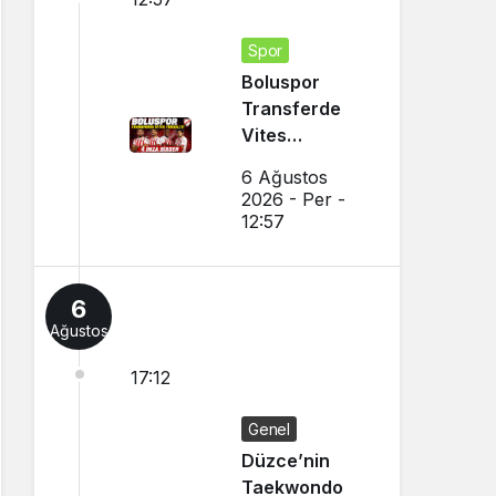
Spor
Boluspor
Transferde
Vites
Yükseltti
6 Ağustos
2026 - Per -
12:57
6
Ağustos
17:12
Genel
Düzce’nin
Taekwondo