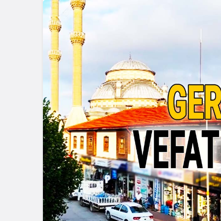
Güncel
Eğitim
Bolu’nun Tanınmış İsmi
Mahmut Alan Büyük
Düzce Üniv
Tehlikeyi Önledi
Slovenya’d