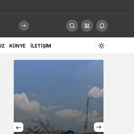
UZ
KÜNYE
İLETİŞİM
Mod
değiştir
Gündüz Modu
Gündüz modunu seçin.
Gece Modu
Gece modunu seçin.