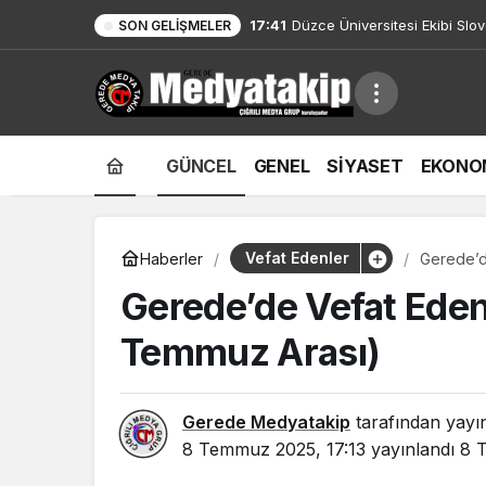
17:41
Düzce Üniversitesi Ekibi Slo
SON GELIŞMELER
GÜNCEL
GENEL
SİYASET
EKONO
Vefat Edenler
Haberler
Gerede’d
Gerede’de Vefat Eden
Temmuz Arası)
Gerede Medyatakip
tarafından yayı
8 Temmuz 2025, 17:13
yayınlandı
8 