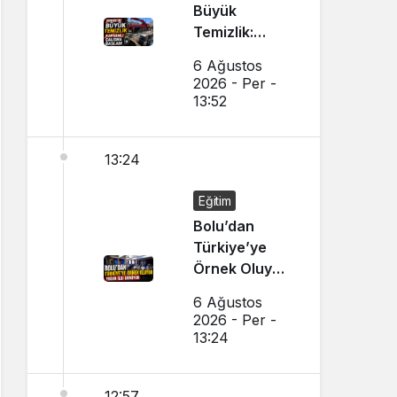
Büyük
Temizlik:
Kapsamlı
6 Ağustos
Çalışma
2026 - Per -
Başlatıldı
13:52
13:24
Eğitim
Bolu’dan
Türkiye’ye
Örnek Oluyor,
Yoğun İlgi
6 Ağustos
Görüyor
2026 - Per -
13:24
12:57