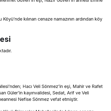
ehmet Güven’in eşi, Nazif Güven’in annesi Emine
u Köyü’nde kılınan cenaze namazının ardından köy
esi
tadır.
lesi’nden; Hacı Veli Sönmez’in eşi, Mahir ve Rafet
Güler’in kayınvalidesi, Sedat, Arif ve Veli
neannesi Nefise Sönmez vefat etmiştir.