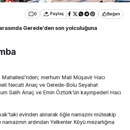
Paylaş
0
Beğen
arasında Gerede’den son yolculuğuna
amba
u Mahallesi’nden; merhum Mali Müşavir Hacı
oneli Necati Anaç ve Gerede-Bolu Seyahat
hum Salih Anaç ve Emin Öztürk’ün kayınpederi Hacı
kak’taki evinden alınarak öğle namazını müteakip
e namazının ardından Yelkenler Köyü mezarlığına