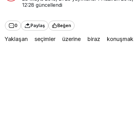
12:28
güncellendi
0
Paylaş
Beğen
Yaklaşan seçimler üzerine biraz konuşmak
gerekirse ülkemizde sanki sürekli bir seçim oluyor
havası esmesi her seçime yüklenen bu seçim çok
önemli algısının oluşmasının katkısı büyük tabi ki.
Seçimler ülkenin geleceği açısından önemli fakat
burada seçim dönemine korku, belirsizlik iradenin
sandığa tam anlamıyla yansıyamamasından
duyulan endişelerin eklenmesi seçimlerin sıkıntılı
geçmesine sebep oluyor. Her zaman söylenen milli
iradenin tercihine (sandığa gitmemesi de dahil
olmak üzere) her kararına saygı duymak bütün
partilerin benimsediği bir durum olması gerekir
yoksa milli irade parti iradesine dönüşür. Bizler