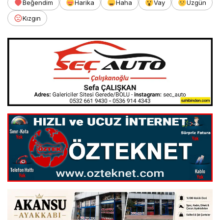
Beğendim
Harika
Haha
Vay
Üzgün
Kızgın