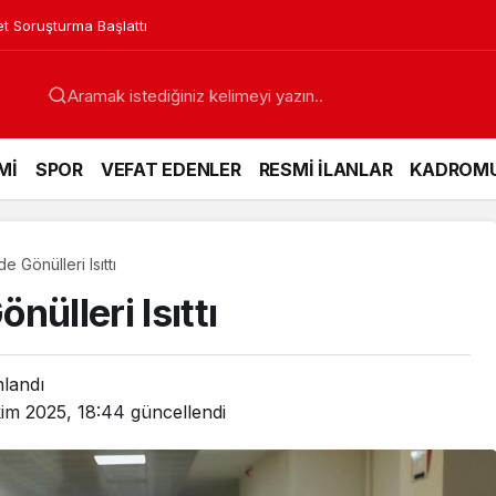
in Acı Günü
Mİ
SPOR
VEFAT EDENLER
RESMİ İLANLAR
KADROM
 Gönülleri Isıttı
ülleri Isıttı
nlandı
im 2025, 18:44
güncellendi