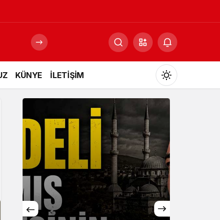
UZ
KÜNYE
İLETİŞİM
Mod
değiştir
Gündüz Modu
Gündüz modunu seçin.
Gece Modu
Gece modunu seçin.