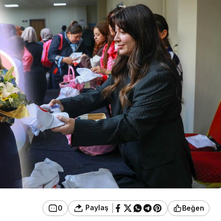
Güncel
Çirkin Olay:
oruşturma
Geredeli Tanınmış
Siyasetçinin Acı Günü
Paylaş
0
Beğen