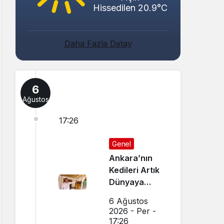
Hissedilen 20.9°C
Daha Fazla Detay
6
Ağustos
17:26
Genel
Ankara’nın
Kedileri Artık
Dünyaya
Canlı Yayında
6 Ağustos
Tanıtılıyor
2026 - Per -
17:26