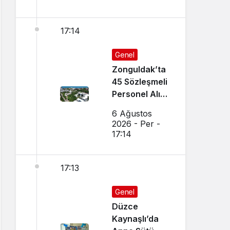
17:14
Genel
Zonguldak’ta
45 Sözleşmeli
Personel Alımı
Yapılacak!
6 Ağustos
2026 - Per -
17:14
17:13
Genel
Düzce
Kaynaşlı’da