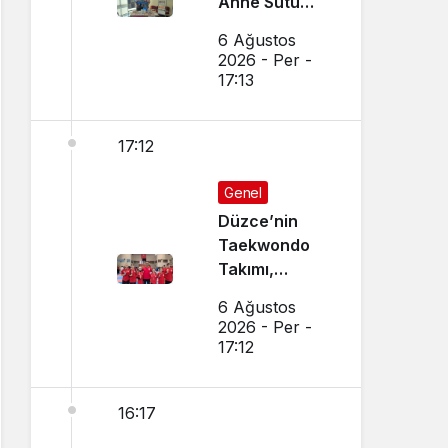
Anne Sütü
Farkındalığı
6 Ağustos
İçin Etkinlik
2026 - Per -
Düzenlendi
17:13
17:12
Genel
Düzce’nin
Taekwondo
Takımı,
Amasya’da
6 Ağustos
Başarı
2026 - Per -
Sağladı
17:12
16:17