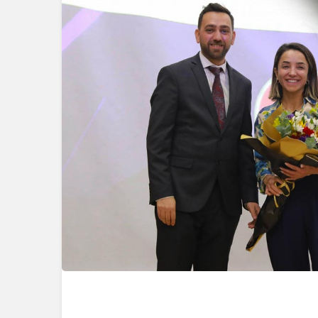
Güncel
Gerede’de 
Emniyet S
Başlattı