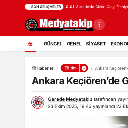
0:01
Geredeli Tanınmış Siyasetçin
SON GELIŞMELER
GÜNCEL
GENEL
SİYASET
EKONO
Eğitim
Haberler
Ankara Keçiören’de
Ankara Keçiören’de Gön
Gerede Medyatakip
tarafından yayı
23 Ekim 2025, 18:43
yayınlandı
23 Ek