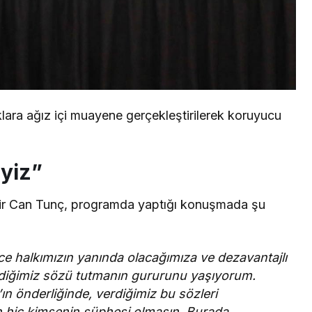
klara ağız içi muayene gerçekleştirilerek koruyucu
yiz”
ir Can Tunç, programda yaptığı konuşmada şu
e halkımızın yanında olacağımıza ve dezavantajlı
rdiğimiz sözü tutmanın gururunu yaşıyorum.
n önderliğinde, verdiğimiz bu sözleri
hiç kimsenin şüphesi olmasın. Burada,