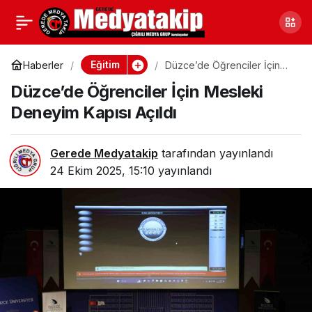
Ankara Çubuk’ta Açıldı,
0
Paylaş
Gazze’ye Gönderilecek
Eğitim
Haberler
Düzce’de Öğrenciler İçin
Mesleki Deneyim Kapısı
Düzce’de Öğrenciler İçin Mesleki
Açıldı
Deneyim Kapısı Açıldı
Gerede Medyatakip
tarafından yayınlandı
24 Ekim 2025, 15:10
yayınlandı