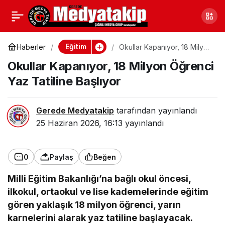
Gerede’de Şenlik Gibi
0
Paylaş
Final
Eğitim
Haberler
Okullar Kapanıyor, 18 Milyon
Öğrenci Yaz Tatiline
Okullar Kapanıyor, 18 Milyon Öğrenci
Başlıyor
Yaz Tatiline Başlıyor
Gerede Medyatakip
tarafından yayınlandı
25 Haziran 2026, 16:13
yayınlandı
0
Paylaş
Beğen
Milli Eğitim Bakanlığı’na bağlı okul öncesi,
ilkokul, ortaokul ve lise kademelerinde eğitim
gören yaklaşık 18 milyon öğrenci, yarın
karnelerini alarak yaz tatiline başlayacak.