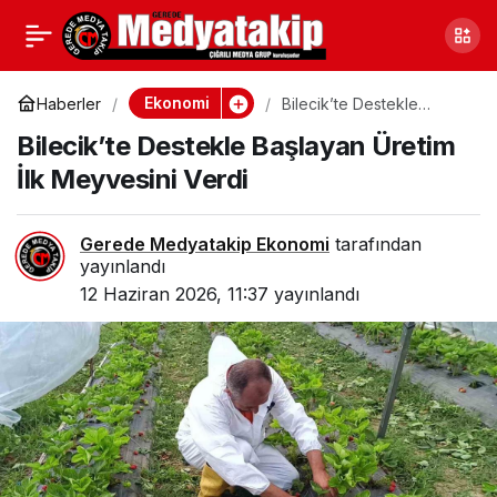
Kartepe’de Eşme
0
Paylaş
Eriklerinde Hasat
Ekonomi
Haberler
Bilecik’te Destekle
Başlayan Üretim İlk
Bilecik’te Destekle Başlayan Üretim
Meyvesini Verdi
Sevinci
İlk Meyvesini Verdi
Gerede Medyatakip Ekonomi
tarafından
yayınlandı
12 Haziran 2026, 11:37
yayınlandı