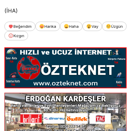
(İHA)
Beğendim
Harika
Haha
Vay
Üzgün
Kızgın