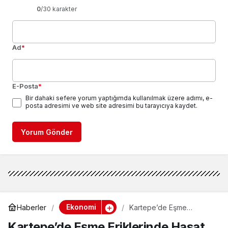
0
/30 karakter
Ad
*
E-Posta
*
Bir dahaki sefere yorum yaptığımda kullanılmak üzere adımı, e-
posta adresimi ve web site adresimi bu tarayıcıya kaydet.
Yorum Gönder
Ekonomi
Haberler
Kartepe’de Eşme
Eriklerinde Hasat Sevinci
Kartepe’de Eşme Eriklerinde Hasat