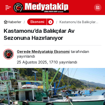
Ankara Ticaret Odası
0
Paylaş
Başkanı Baran’dan KDV
Ekonomi
Haberler
Kastamonu’da Balıkçılar
Av Sezonuna Hazırlanıyor
Kastamonu’da Balıkçılar Av
İndirimi Önerisi
Sezonuna Hazırlanıyor
Gerede Medyatakip Ekonomi
tarafından
yayınlandı
25 Ağustos 2025, 17:10
yayınlandı