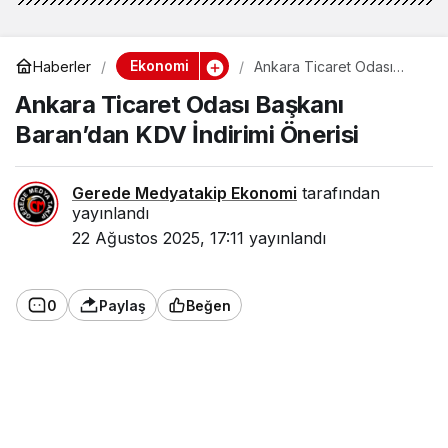
Ekonomi
Haberler
Ankara Ticaret Odası
Başkanı Baran’dan KDV
Ankara Ticaret Odası Başkanı
İndirimi Önerisi
Baran’dan KDV İndirimi Önerisi
Gerede Medyatakip Ekonomi
tarafından
yayınlandı
22 Ağustos 2025, 17:11
yayınlandı
0
Paylaş
Beğen
Ankara Ticaret Odası (ATO) Başkanı Gürsel
Baran, yeni okul döneminde bazı
malzemelerde geçici Katma Değer Vergisi
(KDV) indirimine gidilmesi gerektiğini söyledi.