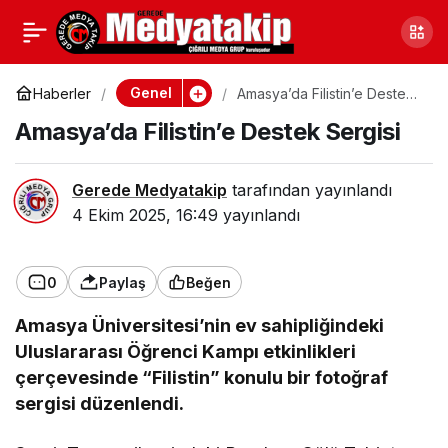
Karabük’te Minibüs
0
Paylaş
Şoföründen Hayati
Genel
Haberler
Amasya’da Filistin’e Destek
Sergisi
Amasya’da Filistin’e Destek Sergisi
Manevra
Gerede Medyatakip
tarafından yayınlandı
4 Ekim 2025, 16:49
yayınlandı
0
Paylaş
Beğen
Amasya Üniversitesi’nin ev sahipliğindeki
Uluslararası Öğrenci Kampı etkinlikleri
çerçevesinde “Filistin” konulu bir fotoğraf
sergisi düzenlendi.