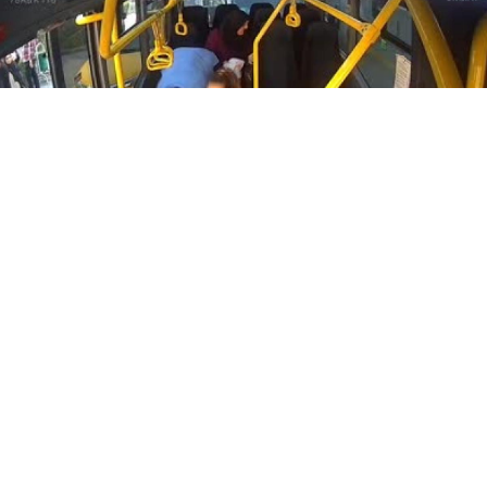
0
Paylaş
Beğen
Karabük’te bir minibüs şoförü, rahatsızlanan
yolcunun hayatını kurtardı.
Öğlebeli-Şirinevler hattında yolcu taşımacılığı
yapan minibüse binen bir yolcu, kısa bir süre sonra
fenalaştı. Diğer yolcular, durumu fark ederek şoför