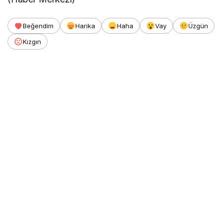
Beğendim
Harika
Haha
Vay
Üzgün
Kızgın