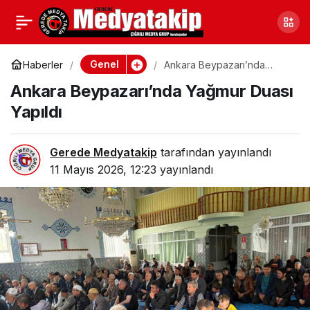
Kocaeli’de Saklı
0
Paylaş
Hazinesi Ziyaretçilerini
Genel
Haberler
Ankara Beypazarı’nda
Yağmur Duası Yapıldı
Ankara Beypazarı’nda Yağmur Duası
Bekliyor
Yapıldı
Gerede Medyatakip
tarafından yayınlandı
11 Mayıs 2026, 12:23
yayınlandı