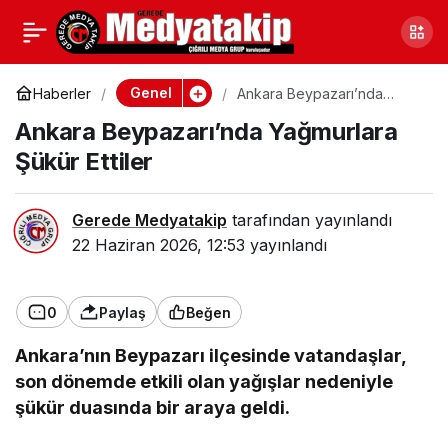
Zonguldak’ta Fedakar
0
Paylaş
Baba, Hayatını Oğluna
Genel
Haberler
Ankara Beypazarı’nda
Yağmurlara Şükür Ettiler
Ankara Beypazarı’nda Yağmurlara
Adadı
Şükür Ettiler
Gerede Medyatakip
tarafından yayınlandı
22 Haziran 2026, 12:53
yayınlandı
0
Paylaş
Beğen
Ankara’nın Beypazarı ilçesinde vatandaşlar,
son dönemde etkili olan yağışlar nedeniyle
şükür duasında bir araya geldi.