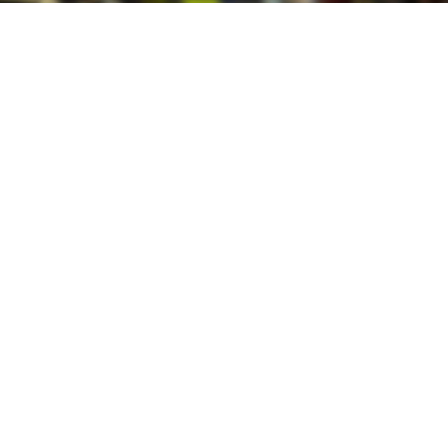
0
Paylaş
Beğen
Çevreye rahatsızlık verdiği öne sürülen bir kişi,
çıkan tartışma sonrası silahla vurularak
öldürüldü.
Olay, saat 23.00 sularında Kocaeli’nin İzmit
ilçesinde Yenidoğan Mahallesi Derince Caddesi
üzerinde meydana geldi. İddialara göre Özgür
Şahin isimli şahıs, elinde jiletle esnaf ve