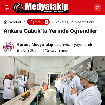
Çevreye Rahatsızlık
0
Paylaş
Veren Kişi Silahla
Eğitim
Haberler
Ankara Çubuk’ta Yerinde
Öğrendiler
Ankara Çubuk’ta Yerinde Öğrendiler
Vurularak Öldürüldü
Gerede Medyatakip
tarafından yayınlandı
8 Ekim 2025, 11:15
yayınlandı