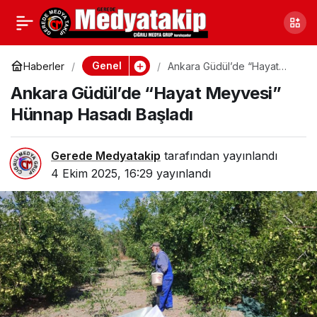
Ankara Keçiören’de 3
0
Paylaş
Katlı Apartmanda
Genel
Haberler
Ankara Güdül’de “Hayat
Meyvesi” Hünnap Hasadı
Ankara Güdül’de “Hayat Meyvesi”
Başladı
Yangın Çıktı
Hünnap Hasadı Başladı
Gerede Medyatakip
tarafından yayınlandı
4 Ekim 2025, 16:29
yayınlandı