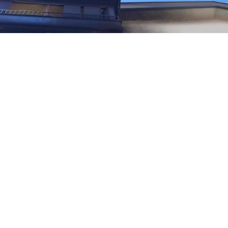
0
Paylaş
Beğen
Ankara Keçiören’de apartmanın en üst
katındaki dairede çıkan yangına itfaiye ekipleri
müdahale etti.
Ankara’da Keçiören ilçesine bağlı Yayla Mahallesi’nde
bulunan 3 katlı bir apartmanın en üst katındaki dairede
yangın çıktı.