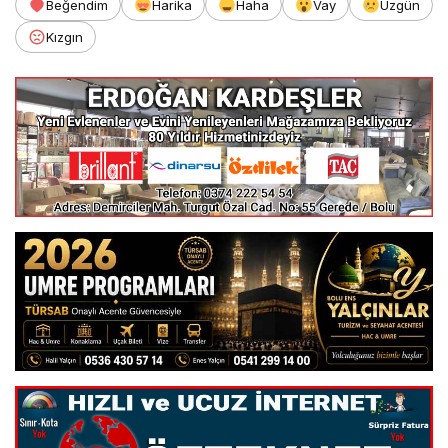
Beğendim
Harika
Haha
Vay
Üzgün
Kızgın