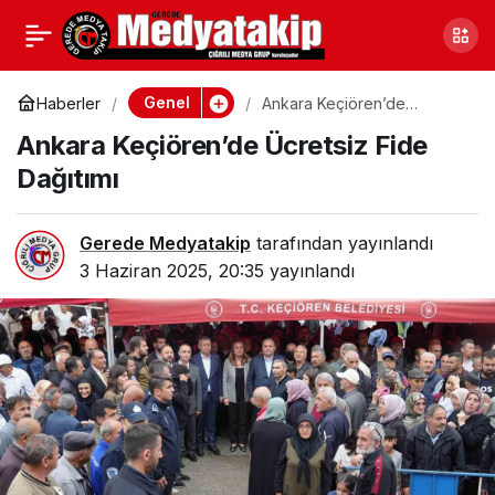
Zonguldak’ta
0
Paylaş
Apartmanda Gerilim
Genel
Haberler
Ankara Keçiören’de
Ücretsiz Fide Dağıtımı
Ankara Keçiören’de Ücretsiz Fide
Yükseldi: Müteahhit-Ev
Dağıtımı
Sahibi Krizi Büyüyor
Gerede Medyatakip
tarafından yayınlandı
3 Haziran 2025, 20:35
yayınlandı