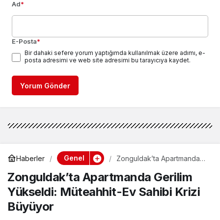
Ad
*
E-Posta
*
Bir dahaki sefere yorum yaptığımda kullanılmak üzere adımı, e-
posta adresimi ve web site adresimi bu tarayıcıya kaydet.
Yorum Gönder
Genel
Haberler
Zonguldak’ta Apartmanda
Gerilim Yükseldi: Müteahhit-
Zonguldak’ta Apartmanda Gerilim
Ev Sahibi Krizi Büyüyor
Yükseldi: Müteahhit-Ev Sahibi Krizi
Büyüyor