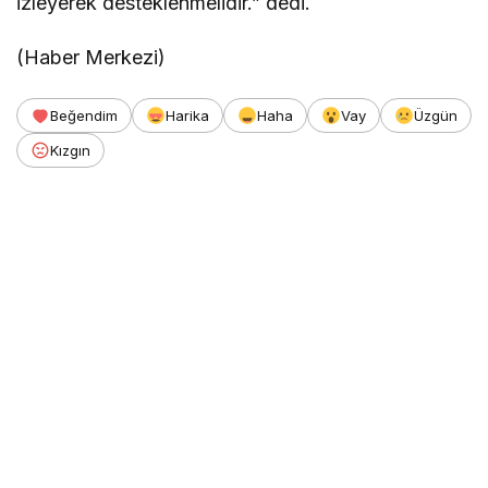
izleyerek desteklenmelidir.” dedi.
(Haber Merkezi)
Beğendim
Harika
Haha
Vay
Üzgün
Kızgın