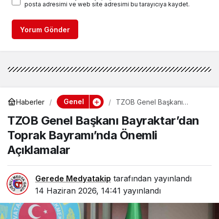
posta adresimi ve web site adresimi bu tarayıcıya kaydet.
Yorum Gönder
Genel
Haberler
TZOB Genel Başkanı
Bayraktar’dan Toprak
TZOB Genel Başkanı Bayraktar’dan
Bayramı’nda Önemli
Açıklamalar
Toprak Bayramı’nda Önemli
Açıklamalar
Gerede Medyatakip
tarafından yayınlandı
14 Haziran 2026, 14:41
yayınlandı