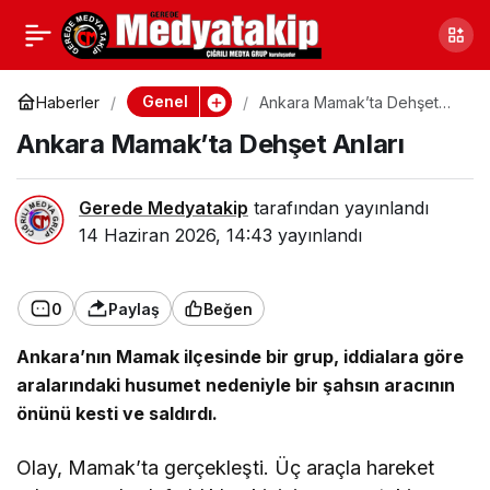
TZOB Genel Başkanı
0
Paylaş
Bayraktar’dan Toprak
Genel
Haberler
Ankara Mamak’ta Dehşet
Anları
Ankara Mamak’ta Dehşet Anları
Bayramı’nda Önemli
Gerede Medyatakip
tarafından yayınlandı
Açıklamalar
14 Haziran 2026, 14:43
yayınlandı
0
Paylaş
Beğen
Ankara’nın Mamak ilçesinde bir grup, iddialara göre
aralarındaki husumet nedeniyle bir şahsın aracının
önünü kesti ve saldırdı.
Olay, Mamak’ta gerçekleşti. Üç araçla hareket