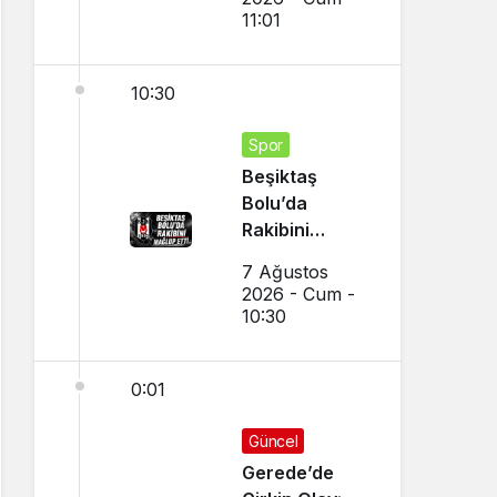
Kattı
11:01
10:30
Spor
Beşiktaş
Bolu’da
Rakibini
Mağlup Etti
7 Ağustos
2026 - Cum -
10:30
0:01
Güncel
Gerede’de