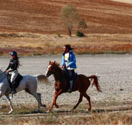
Kültür & Sanat
Taşköprü Sarımsak
lunda Kaza:
Festivali’nde El Sanatları
Uçup Hurdaya
ve Yöresel Lezzetler
Buluştu