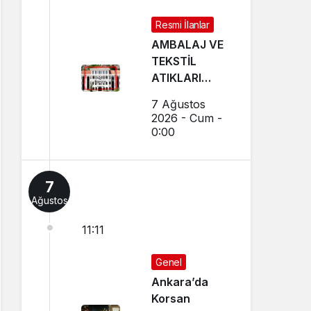
Resmi İlanlar
AMBALAJ VE
TEKSTİL
ATIKLARI
TOPLAMA
7 Ağustos
İHALELERİ
2026 - Cum -
(GEREDE
0:00
BELEDİYESİ)
7
Ağustos
11:11
Genel
Ankara’da
Korsan