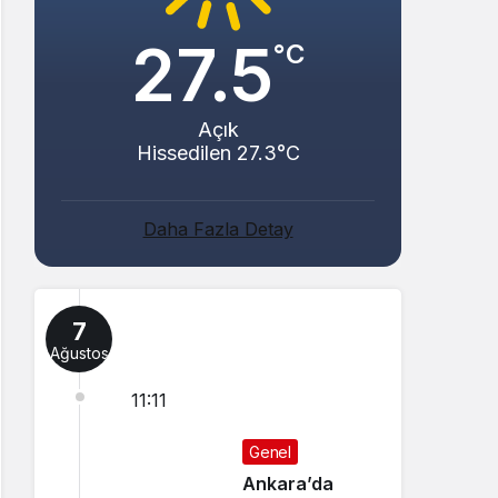
27.5
°C
Açık
Hissedilen 27.3°C
Daha Fazla Detay
7
Ağustos
11:11
Genel
Ankara’da