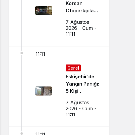
Korsan
Otoparkçılara
Şok
7 Ağustos
Operasyon:
2026 - Cum -
10 Kişi
11:11
Gözaltına
Alındı
11:11
Genel
Eskişehir’de
Yangın Paniği:
5 Kişi
Dumandan
7 Ağustos
Etkilendi
2026 - Cum -
11:11
11:11