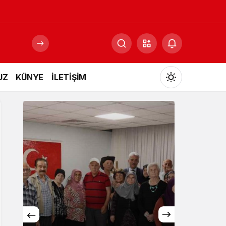
UZ
KÜNYE
İLETİŞİM
Mod
değiştir
Gündüz Modu
Gündüz modunu seçin.
Gece Modu
Gece modunu seçin.