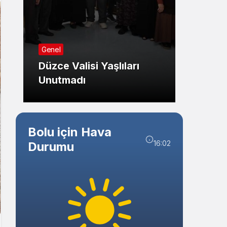
Sistem Modu
Sistem modunu seçin.
Genel
Genel
Düzce Valisi Yaşlıları
Düzce
Unutmadı
Teşek
Bolu için Hava
16:02
Durumu