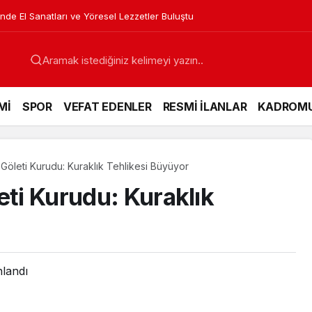
nde El Sanatları ve Yöresel Lezzetler Buluştu
Mİ
SPOR
VEFAT EDENLER
RESMİ İLANLAR
KADROM
 Göleti Kurudu: Kuraklık Tehlikesi Büyüyor
eti Kurudu: Kuraklık
nlandı