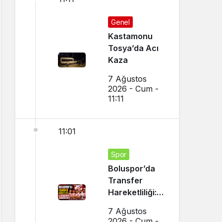
Genel
Kastamonu
Tosya’da Acı
Kaza
7 Ağustos
2026 - Cum -
11:11
11:01
Spor
Boluspor’da
Transfer
Hareketliliği: 5
Futbolcuyu
7 Ağustos
Kadrosuna
2026 - Cum -