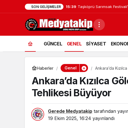
15:39
Taşköprü Sarımsak Festivali’
SON GELIŞMELER
GÜNCEL
GENEL
SİYASET
EKONO
Genel
Haberler
Ankara’da Kızılca
Ankara’da Kızılca Göl
Tehlikesi Büyüyor
Gerede Medyatakip
tarafından yayı
19 Ekim 2025, 16:24
yayınlandı