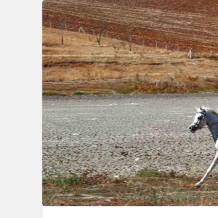
Güncel
Gerede Yo
Otomobil 
Döndü