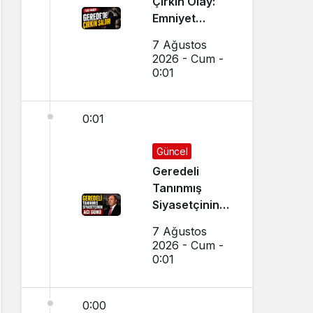
Çirkin Olay:
Emniyet
Soruşturma
7 Ağustos
Başlattı
2026 - Cum -
0:01
0:01
Güncel
Geredeli
Tanınmış
Siyasetçinin
Acı Günü
7 Ağustos
2026 - Cum -
0:01
0:00