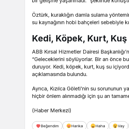
bir gelişme yaşanmadı.” şeklinde konuşt
Öztürk, kuraklığın damla sulama yöntemin
su kaynağının hobi bahçeleri sebebiyle k
Kedi, Köpek, Kurt, Kuş
ABB Kırsal Hizmetler Dairesi Başkanlığı’nı
“Geleceklerini söylüyorlar. Bir an önce b
duruyor. Kedi, köpek, kurt, kuş su içiy
açıklamasında bulundu.
Ayrıca, Kızılca Göleti’nin su sorununun y
hiçbir önlem alınmadığı için şu an tama
(Haber Merkezi)
Beğendim
Harika
Haha
Vay