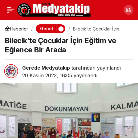
Bilecik’te O İsim
0
Paylaş
Unutulmadı
Genel
Haberler
Bilecik’te Çocuklar İçin
Eğitim ve Eğlence Bir Arada
Bilecik’te Çocuklar İçin Eğitim ve
Eğlence Bir Arada
Gerede Medyatakip
tarafından yayınlandı
20 Kasım 2023, 16:05
yayınlandı