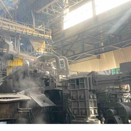
Genel
’ta Durağa
Zonguldak’taki
aziye Uçtu,
Hastaneler Afetlere
Karşı Hazırlanıyor