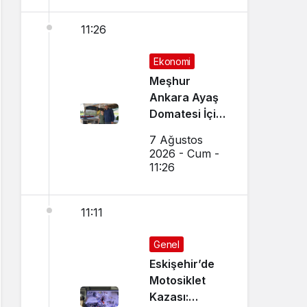
11:26
Ekonomi
Meşhur
Ankara Ayaş
Domatesi İçin
Hasat Vakti
7 Ağustos
Geldi
2026 - Cum -
11:26
11:11
Genel
Eskişehir’de
Motosiklet
Kazası: