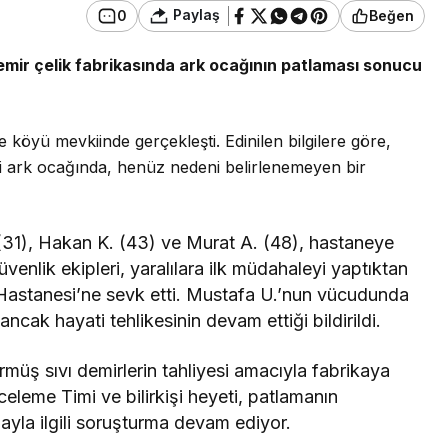
Paylaş
0
Beğen
demir çelik fabrikasında ark ocağının patlaması sonucu
e köyü mevkiinde gerçekleşti. Edinilen bilgilere göre,
i ark ocağında, henüz nedeni belirlenemeyen bir
(31), Hakan K. (43) ve Murat A. (48), hastaneye
güvenlik ekipleri, yaralılara ilk müdahaleyi yaptıktan
a Hastanesi’ne sevk etti. Mustafa U.’nun vücudunda
ancak hayati tehlikesinin devam ettiği bildirildi.
müş sıvı demirlerin tahliyesi amacıyla fabrikaya
nceleme Timi ve bilirkişi heyeti, patlamanın
layla ilgili soruşturma devam ediyor.