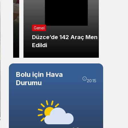
Sistem Modu
Sistem modunu seçin.
Genel
Genel
Düzce’de 142 Araç Men
Düzce
Edildi
Kişide
Bolu için Hava
20:15
Durumu