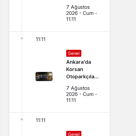
Dükkanın
7 Ağustos
Camı Kırıldı,
2026 - Cum -
Arbede Çıktı
11:11
11:11
Genel
Ankara’da
Korsan
Otoparkçılara
Şok
7 Ağustos
Operasyon:
2026 - Cum -
10 Kişi
11:11
Gözaltına
Alındı
11:11
Genel