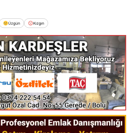
Üzgün
Kızgın