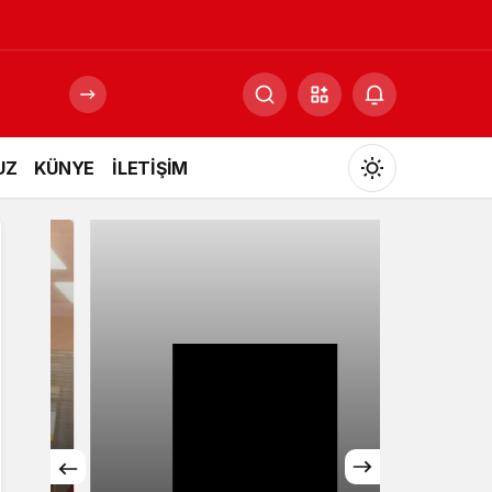
UZ
KÜNYE
İLETİŞİM
Mod
değiştir
Gündüz Modu
Gündüz modunu seçin.
Gece Modu
Gece modunu seçin.