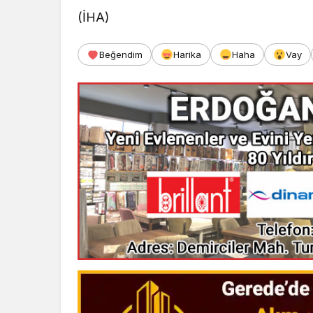
(İHA)
Beğendim
Harika
Haha
Vay