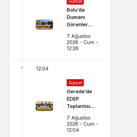
Güncel
Bolu’da
Dumanı
Görenler
Yangın Sandı,
7 Ağustos
Ekipler
2026 - Cum -
Seferber Oldu
12:26
12:04
Güncel
Gerede’de
EDEP
Toplantısı
Yapıldı
7 Ağustos
2026 - Cum -
12:04