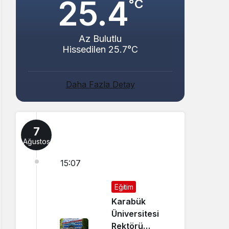
25.4
°C
Az Bulutlu
Hissedilen 25.7°C
Daha Fazla Detay
7
Ağustos
15:07
Eğitim
Karabük
Üniversitesi
Rektörü