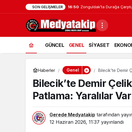
16:48
Zonguldak’taki Hastaneler Af
SON GELIŞMELER
GÜNCEL
GENEL
SİYASET
EKONO
Genel
Haberler
Bilecik’te Demir Ç
Bilecik’te Demir Çeli
Patlama: Yaralılar Var
Gerede Medyatakip
tarafından yayı
12 Haziran 2026, 11:37
yayınlandı