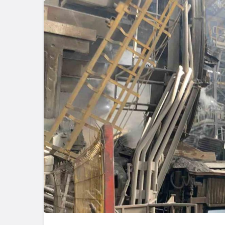
Genel
Zonguldak
Çarptı, Ar
Alev Aldı