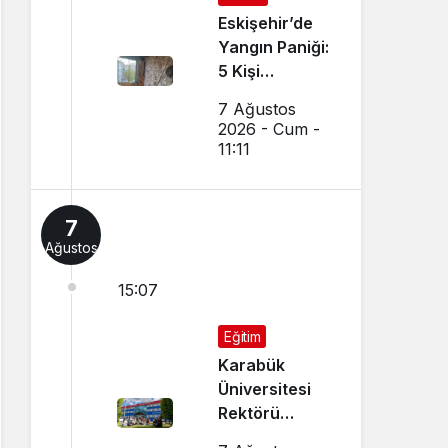
Eskişehir’de
Yangın Paniği:
5 Kişi
Dumandan
7 Ağustos
Etkilendi
2026 - Cum -
11:11
7
Ağustos
15:07
Eğitim
Karabük
Üniversitesi
Rektörü
Kırışık’tan