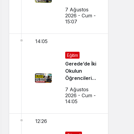
Kırışık’tan
7 Ağustos
Aday
2026 - Cum -
Öğrencilere
15:07
Tercih Çağrısı
14:05
Eğitim
Gerede’de İki
Okulun
Öğrencileri
Başka Okulda
7 Ağustos
Eğitim
2026 - Cum -
Görecek
14:05
12:26