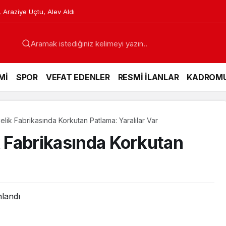
etlere Karşı Hazırlanıyor
Mİ
SPOR
VEFAT EDENLER
RESMİ İLANLAR
KADROM
elik Fabrikasında Korkutan Patlama: Yaralılar Var
k Fabrikasında Korkutan
nlandı