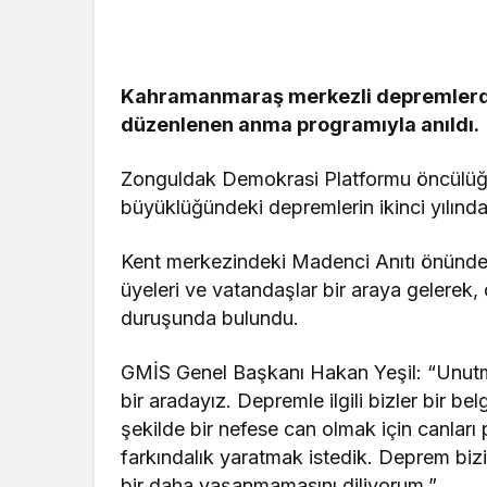
Güncel
Kahramanmaraş merkezli depremlerde
Bolu’da İnş
düzenlenen anma programıyla anıldı.
Kazası: 21 
Yaralandı
Zonguldak Demokrasi Platformu öncülüğü
büyüklüğündeki depremlerin ikinci yılında 
Kent merkezindeki Madenci Anıtı önünde, si
üyeleri ve vatandaşlar bir araya gelerek,
duruşunda bulundu.
GMİS Genel Başkanı Hakan Yeşil: “Unut
bir aradayız. Depremle ilgili bizler bir be
şekilde bir nefese can olmak için canları
farkındalık yaratmak istedik. Deprem biz
bir daha yaşanmamasını diliyorum.”