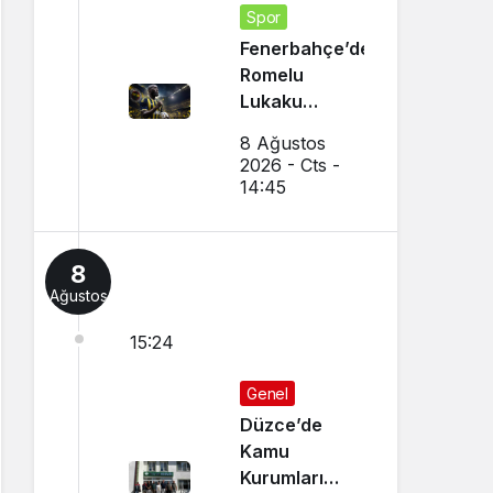
Spor
Fenerbahçe’den
Romelu
Lukaku
Transferi!
8 Ağustos
Napoli ile
2026 - Cts -
Görüşmeler
14:45
Başladı
8
Ağustos
15:24
Genel
Düzce’de
Kamu
Kurumları