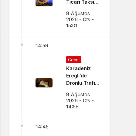
Ticari Taksi
İle Otomobil
8 Ağustos
Çarpıştı
2026 - Cts -
15:01
14:59
Genel
Karadeniz
Ereğli’de
Dronlu Trafik
Denetimi
8 Ağustos
Yapılıyor
2026 - Cts -
14:59
14:45