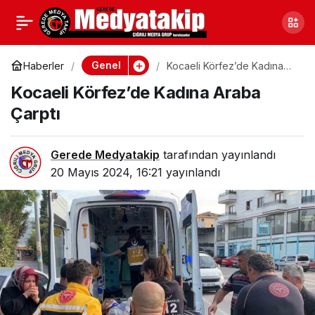
Bilecik’te Süneye Savaş
0
Paylaş
Açıldı
Genel
Haberler
Kocaeli Körfez’de Kadına
Araba Çarptı
Kocaeli Körfez’de Kadına Araba
Çarptı
Gerede Medyatakip
tarafından yayınlandı
20 Mayıs 2024, 16:21
yayınlandı