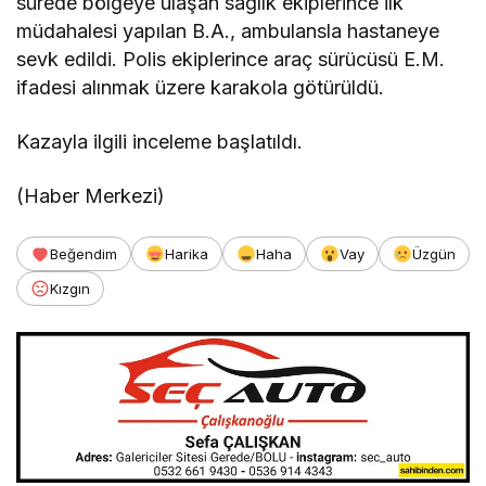
sürede bölgeye ulaşan sağlık ekiplerince ilk
müdahalesi yapılan B.A., ambulansla hastaneye
sevk edildi. Polis ekiplerince araç sürücüsü E.M.
ifadesi alınmak üzere karakola götürüldü.
Kazayla ilgili inceleme başlatıldı.
(Haber Merkezi)
Beğendim
Harika
Haha
Vay
Üzgün
Kızgın