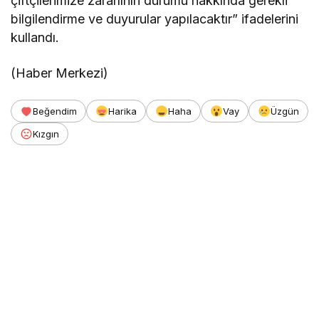
çiftçilerimize zararlının durumu hakkında gerekli
bilgilendirme ve duyurular yapılacaktır” ifadelerini
kullandı.
(Haber Merkezi)
Beğendim
Harika
Haha
Vay
Üzgün
Kızgın