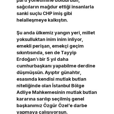
parti yönetimine doldurdun,
sağcıların mağdur ettiği insanlarla
sanki suçlu CHP imiş gibi
helalleşmeye kalkıştın.
Şu anda ülkemiz yangın yeri, millet
yoksulluktan inim inim inliyor,
emekli perişan, emekçi geçim
sıkıntısında, sen de Tayyip
Erdoğan’ı bir 5 yıl daha
cumhurbaşkanı yapabilme derdine
düşmüşsün. Ayıptır günahtır,
esasında kendisi mutlak butlan
niteliğinde olan İstanbul Bölge
Adliye Mahkemesinin mutlak butlan
kararına sarılıp seçilmiş genel
başkanımız Özgür Özel’e darbe
yapmaya çalışıyorsun.