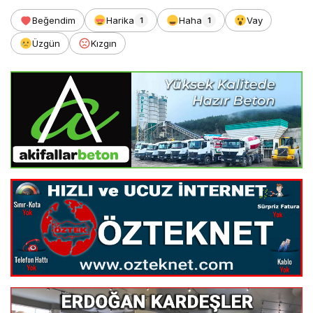
Beğendim
Harika
Haha
Vay
1
1
Üzgün
Kızgın