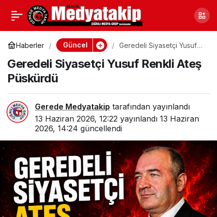
Gerede Cumhuriyet
0
Paylaş
Başsavcısı Değişti
Güncel
Haberler
Geredeli Siyasetçi Yusuf
Renkli Ateş Püskürdü
Geredeli Siyasetçi Yusuf Renkli Ateş
Püskürdü
Gerede Medyatakip
tarafından yayınlandı
13 Haziran 2026, 12:22
yayınlandı
13 Haziran
2026, 14:24
güncellendi