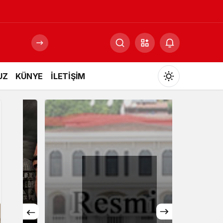
UZ
KÜNYE
İLETİŞİM
Mod
değiştir
Gündüz Modu
Gündüz modunu seçin.
Gece Modu
Gece modunu seçin.