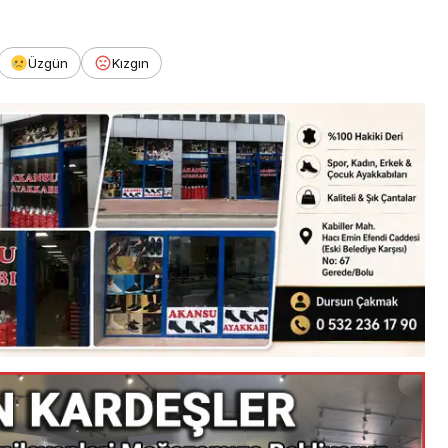
Üzgün
Kızgın