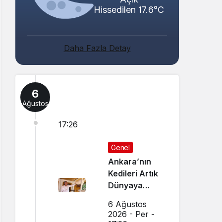
Hissedilen 17.6°C
Daha Fazla Detay
6
Ağustos
17:26
Genel
Ankara’nın
Kedileri Artık
Dünyaya
Canlı Yayında
6 Ağustos
Tanıtılıyor
2026 - Per -