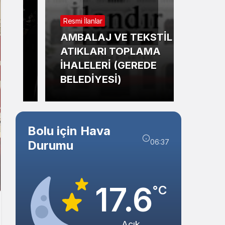
Sistem Modu
Resmi İlanlar
Sistem modunu seçin.
Güncel
AMBALAJ VE TEKSTİL
ATIKLARI TOPLAMA
Bolu’
İHALELERİ (GEREDE
Mahm
BELEDİYESİ)
Tehli
Bolu için Hava
06:37
Durumu
17.6
°C
Açık