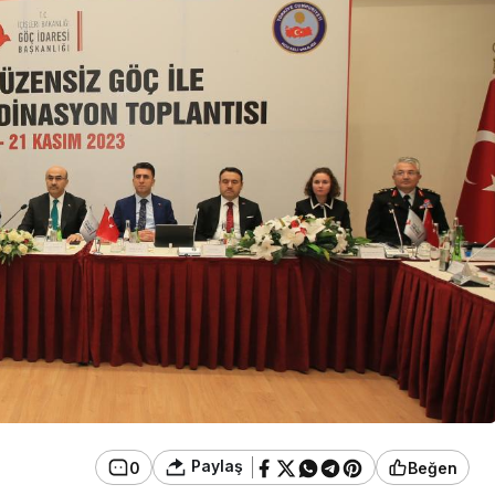
Güncel
Çirkin Olay:
oruşturma
Geredeli Tanınmış
Siyasetçinin Acı Günü
Paylaş
0
Beğen