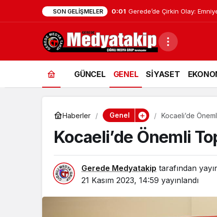
0:01
Geredeli Tanınmış Siyasetçin
SON GELIŞMELER
GÜNCEL
GENEL
SİYASET
EKONO
Genel
Haberler
Kocaeli’de Önemli T
Kocaeli’de Önemli Topla
Gerede Medyatakip
tarafından yayı
21 Kasım 2023, 14:59
yayınlandı