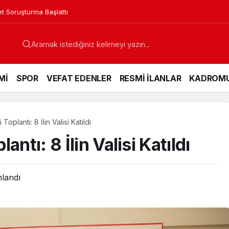
in Acı Günü
Mİ
SPOR
VEFAT EDENLER
RESMİ İLANLAR
KADROM
oplantı: 8 İlin Valisi Katıldı
ntı: 8 İlin Valisi Katıldı
nlandı