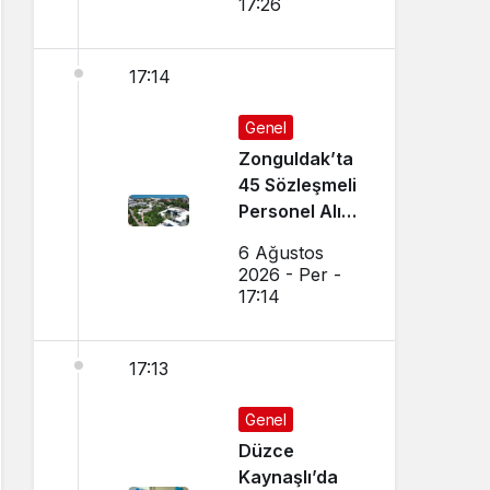
17:26
17:14
Genel
Zonguldak’ta
45 Sözleşmeli
Personel Alımı
Yapılacak!
6 Ağustos
2026 - Per -
17:14
17:13
Genel
Düzce
Kaynaşlı’da