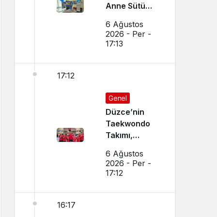
Anne Sütü
Farkındalığı
6 Ağustos
İçin Etkinlik
2026 - Per -
Düzenlendi
17:13
17:12
Genel
Düzce’nin
Taekwondo
Takımı,
Amasya’da
6 Ağustos
Başarı
2026 - Per -
Sağladı
17:12
16:17