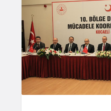
Güncel
Gerede’de 
Emniyet S
Başlattı