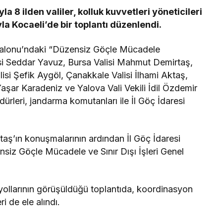
 8 ilden valiler, kolluk kuvvetleri yöneticileri
yla Kocaeli’de bir toplantı düzenlendi.
ı Salonu’ndaki “Düzensiz Göçle Mücadele
isi Seddar Yavuz, Bursa Valisi Mahmut Demirtaş,
alisi Şefik Aygöl, Çanakkale Valisi İlhami Aktaş,
Yaşar Karadeniz ve Yalova Vali Vekili İdil Özdemir
ürleri, jandarma komutanları ile İl Göç İdaresi
taş’ın konuşmalarının ardından İl Göç İdaresi
nsiz Göçle Mücadele ve Sınır Dışı İşleri Genel
ollarının görüşüldüğü toplantıda, koordinasyon
i de ele alındı.