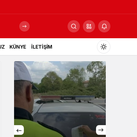
UZ
KÜNYE
İLETİŞİM
Mod
değiştir
Gündüz Modu
Gündüz modunu seçin.
Gece Modu
Gece modunu seçin.