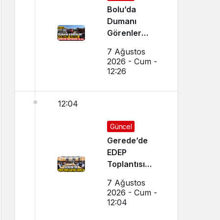
Bolu’da
Dumanı
Görenler
Yangın Sandı,
7 Ağustos
Ekipler
2026 - Cum -
Seferber Oldu
12:26
12:04
Güncel
Gerede’de
EDEP
Toplantısı
Yapıldı
7 Ağustos
2026 - Cum -
12:04