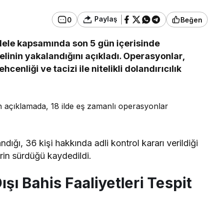
Paylaş
0
Beğen
Genel
adele kapsamında son 5 gün içerisinde
’ta Durağa
Zonguldak’taki
inin yakalandığını açıkladı. Operasyonlar,
aziye Uçtu,
Hastaneler Afetlere
cenliği ve tacizi ile nitelikli dolandırıcılık
Karşı Hazırlanıyor
 açıklamada, 18 ilde eş zamanlı operasyonlar
ığı, 36 kişi hakkında adli kontrol kararı verildiği
mlerin sürdüğü kaydedildi.
ışı Bahis Faaliyetleri Tespit