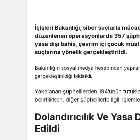
Genel
İçişleri Bakanlığı, siber suçlarla müc
Zonguldak
düzenlenen operasyonlarda 357 şüphel
Çarptı, Ar
yasa dışı bahis, çevrim içi çocuk müsteh
Alev Aldı
suçlarına yönelik gerçekleştirildi.
Bakanlığın sosyal medya hesabından yapılan
gerçekleştirildiği bildirildi.
Yakalanan şüphelilerden 194’ünün tutukland
belirtilirken, diğer şüphelilerle ilgili işle
Dolandırıcılık Ve Yasa D
Edildi