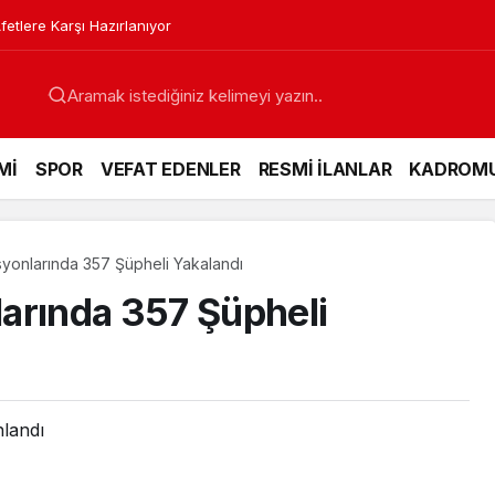
etlere Karşı Hazırlanıyor
Mİ
SPOR
VEFAT EDENLER
RESMİ İLANLAR
KADROM
yonlarında 357 Şüpheli Yakalandı
arında 357 Şüpheli
nlandı