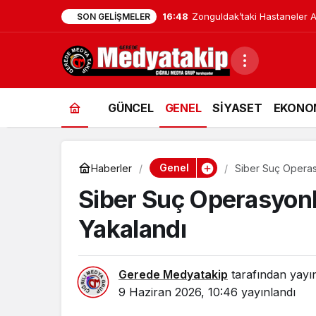
16:48
Zonguldak’taki Hastaneler Af
SON GELIŞMELER
GÜNCEL
GENEL
SİYASET
EKONO
Genel
Haberler
Siber Suç Operas
Siber Suç Operasyonl
Yakalandı
Gerede Medyatakip
tarafından yayı
9 Haziran 2026, 10:46
yayınlandı