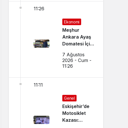
11:26
Ekonomi
Meşhur
Ankara Ayaş
Domatesi İçin
Hasat Vakti
7 Ağustos
Geldi
2026 - Cum -
11:26
11:11
Genel
Eskişehir’de
Motosiklet
Kazası:
Dükkanın