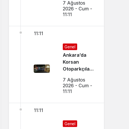
7 Ağustos
Camı Kırıldı,
2026 - Cum -
Arbede Çıktı
11:11
11:11
Genel
Ankara’da
Korsan
Otoparkçılara
Şok
7 Ağustos
Operasyon:
2026 - Cum -
10 Kişi
11:11
Gözaltına
Alındı
11:11
Genel