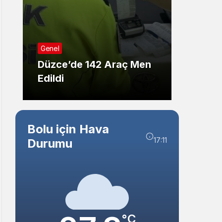
Sistem Modu
Sistem modunu seçin.
Genel
Genel
Düzce’de 142 Araç Men
Düzce
Edildi
Kişide
Bolu için Hava
17:11
Durumu
°C