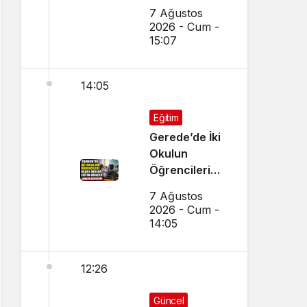
Kırışık’tan
7 Ağustos
Aday
2026 - Cum -
Öğrencilere
15:07
Tercih Çağrısı
14:05
Eğitim
Gerede’de İki
Okulun
Öğrencileri
Başka Okulda
7 Ağustos
Eğitim
2026 - Cum -
Görecek
14:05
12:26
Güncel