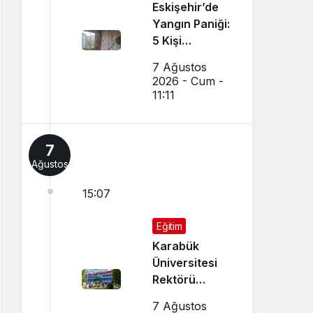
Eskişehir’de
Yangın Paniği:
5 Kişi
Dumandan
7 Ağustos
Etkilendi
2026 - Cum -
11:11
7
Ağustos
15:07
Eğitim
Karabük
Üniversitesi
Rektörü
Kırışık’tan
7 Ağustos
Aday