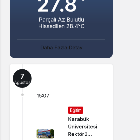
27.8
Parçalı Az Bulutlu
Hissedilen 28.4°C
Daha Fazla Detay
7
Ağustos
15:07
Eğitim
Karabük
Üniversitesi
Rektörü