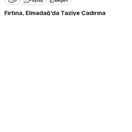
0
Paylaş
Beğen
Fırtına, Elmadağ’da Taziye Çadırına
Elektrik Telleri Düşürdü
Elmadağ ilçesinde etkili olan fırtına, günlük yaşamı
olumsuz yönde etkiledi. Fırtına sonucunda kopan
elektrik telleri, bir taziye çadırının üzerine düştü.
Olay maddi hasarla atlatıldı. Çevredeki sakinler
durumu yetkililere bildirdi. Gelen ekipler, yolu
kapatan telleri kaldırdı.
(Haber Merkezi)
Beğendim
Harika
Haha
Vay
Üzgün
Kızgın