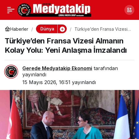
Elmadağ’da Fırtına
0
Paylaş
Taziye Çadırını Tehdit
Dünya
Haberler
Türkiye’den Fransa Vizesi
Almanın Kolay Yolu: Yeni
Türkiye’den Fransa Vizesi Almanın
Anlaşma İmzalandı
Etti!
Kolay Yolu: Yeni Anlaşma İmzalandı
Gerede Medyatakip Ekonomi
tarafından
yayınlandı
15 Mayıs 2026, 16:51
yayınlandı