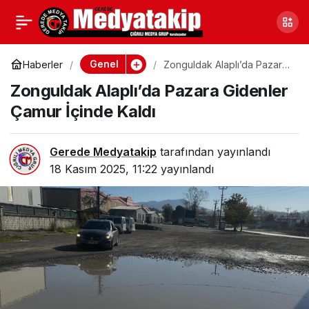
Zonguldak’ta
0
Paylaş
Kafkametler Davasında
Genel
Haberler
Zonguldak Alaplı’da Pazara
Gidenler Çamur İçinde Kaldı
Zonguldak Alaplı’da Pazara Gidenler
Üçüncü Duruşma
Çamur İçinde Kaldı
Görüldü
Gerede Medyatakip
tarafından yayınlandı
18 Kasım 2025, 11:22
yayınlandı