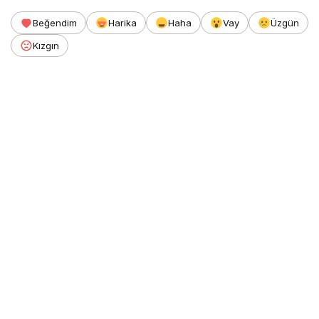
Beğendim
Harika
Haha
Vay
Üzgün
Kızgın