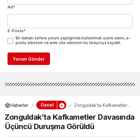
Ad
*
E-Posta
*
Bir dahaki sefere yorum yaptığımda kullanılmak üzere adımı, e-
posta adresimi ve web site adresimi bu tarayıcıya kaydet.
Yorum Gönder
Genel
Haberler
Zonguldak’ta Kafkametler
Davasında Üçüncü Duruşma
Zonguldak’ta Kafkametler Davasında
Görüldü
Üçüncü Duruşma Görüldü