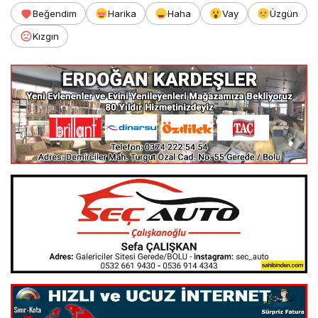
Beğendim
Harika
Haha
Vay
Üzgün
Kızgın